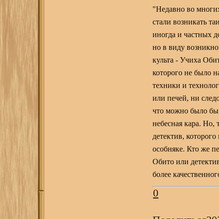
"Недавно во многих
стали возникать та
иногда и частных д
но в виду возникно
культа - Учиха Оби
которого не было н
техники и технолог
или печей, ни след
что можно было бы
небесная кара. Но, 
детектив, которого
особняке. Кто же п
Обито или детектив
более качественног
0