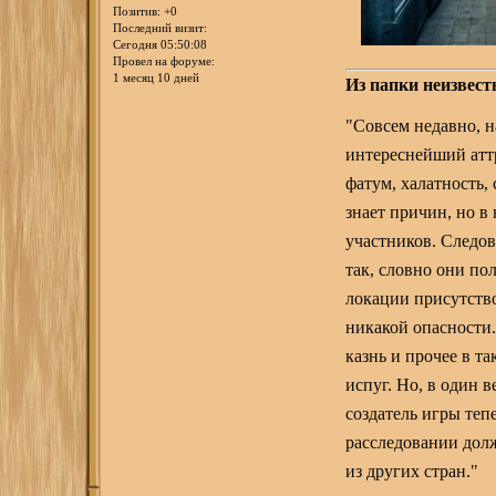
Позитив:
+0
Последний визит:
Сегодня 05:50:08
Провел на форуме:
1 месяц 10 дней
Из папки неизвест
"Совсем недавно, 
интереснейший аттр
фатум, халатность,
знает причин, но 
участников. Следов
так, словно они по
локации присутство
никакой опасности
казнь и прочее в т
испуг. Но, в один 
создатель игры теп
расследовании дол
из других стран."