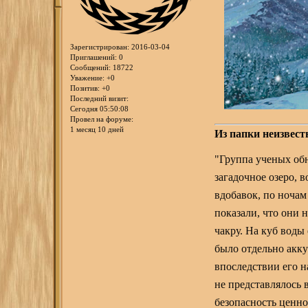
Зарегистрирован
: 2016-03-04
Приглашений:
0
Сообщений:
18722
Уважение:
+0
Позитив:
+0
Последний визит:
Сегодня 05:50:08
Провел на форуме:
1 месяц 10 дней
Из папки неизвест
"Группа ученых об
загадочное озеро, 
вдобавок, по ночам
показали, что они
чакру. На куб воды
было отдельно акк
впоследствии его н
не представлялось 
безопасность ценн