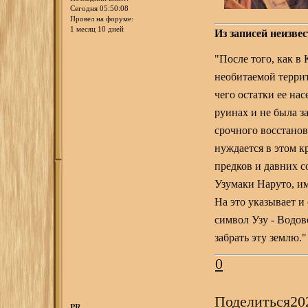
Сегодня 05:50:08
Провел на форуме:
1 месяц 10 дней
Из записей неизве
"После того, как 
необитаемой террит
чего остатки ее нас
руинах и не была з
срочного восстанов
нуждается в этом к
предков и давних 
Узумаки Наруто, им
На это указывает и
символ Узу - Водов
забрать эту землю."
0
Поделиться
20
PR