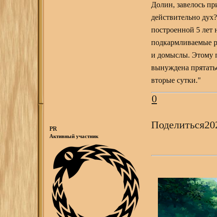
Долин, завелось пр
действительно дух
построенной 5 лет 
подкармливаемые р
и домыслы. Этому п
вынуждена прятать
вторые сутки."
0
Поделиться
20
PR
Активный участник