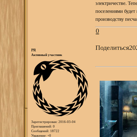
электричестве. Те
поселениями будет 
производству песча
0
Поделиться
20
PR
Активный участник
Зарегистрирован
: 2016-03-04
Приглашений:
0
Сообщений:
18722
Уважение:
+0