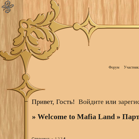
Форум
Участник
Привет, Гость!
Войдите
или
зареги
»
Welcome to Mafia Land
»
Парт
Страница:
«
1
2
3
4