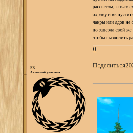
рассветом, кто-то 
охрану и выпустить
чакры или ядов не 
но заперла свой же
чтобы вызволить р
0
Поделиться
20
PR
Активный участник