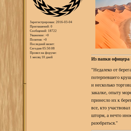
Зарегистрирован
: 2016-03-04
Приглашений:
0
Сообщений:
18722
Уважение:
+0
Позитив:
+0
Последний визит:
Сегодня 05:50:08
Провел на форуме:
1 месяц 10 дней
Из папки офицера
"Недалеко от берег
потерпевшего круш
и несколько торгов
закалке, опыту мор
принесло их к бере
все, кто участвовал
шторм, а нечто ино
разобраться."