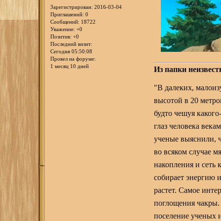
Зарегистрирован
: 2016-03-04
Приглашений:
0
Сообщений:
18722
Уважение:
+0
Позитив:
+0
Последний визит:
Сегодня 05:50:08
Провел на форуме:
1 месяц 10 дней
Из папки неизвест
"В далеких, малои
высотой в 20 метро
будто чешуя какого
глаз человека века
ученые выяснили, ч
во всяком случае м
накопления и сеть
собирает энергию и
растет. Самое инте
поглощения чакры.
поселение ученых и