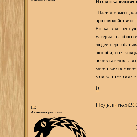
Из свитка неизвес
"Настал момент, ко
противодействию
"
Волка, захваченную
материала любого и
людей перерабатыв
шиноби, но чс-овц
по достаточно зав
клонировать кодоно
котаро и тем самы
0
Поделиться
20
PR
Активный участник