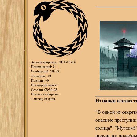
Зарегистрирован
: 2016-03-04
Приглашений:
0
Сообщений:
18722
Уважение:
+0
Позитив:
+0
Последний визит:
Сегодня 05:50:08
Провел на форуме:
1 месяц 10 дней
Из папки неизвест
"В одной из секре
опасные преступник
солнца", "Мугенмё"
прочие им подобны