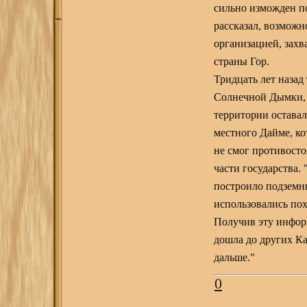
сильно изможден по
рассказал, возможн
организацией, захв
страны Гор.
Тридцать лет назад
Солнечной Дымки, в
территории оставал
местного Дайме, ко
не смог противост
части государства.
построило подземны
использовались по
Получив эту информ
дошла до других Ка
дальше."
0