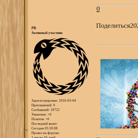
0
Поделиться
20
PR
Активный участник
Зарегистрирован
: 2016-03-04
Приглашений:
0
Сообщений:
18722
Уважение:
+0
Позитив:
+0
Последний визит:
Сегодня 05:50:08
Провел на форуме:
1 месяц 10 дней