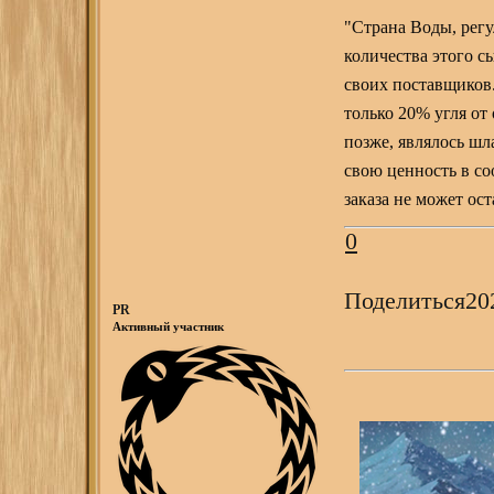
"Страна Воды, регу
количества этого с
своих поставщиков
только 20% угля от
позже, являлось шл
свою ценность в со
заказа не может ост
0
Поделиться
20
PR
Активный участник