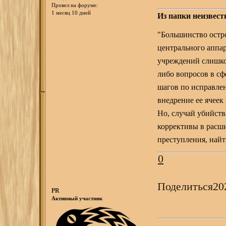
Провел на форуме:
1 месяц 10 дней
Из папки неизвест
"Большинство остр
центрального аппар
учреждений слишком
либо вопросов в с
шагов по исправле
внедрение ее ячеек
Но, случай убийств
коррективы в расш
преступления, найт
0
Поделиться
20
PR
Активный участник