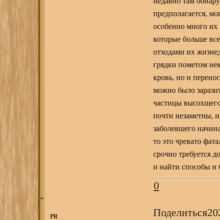
недавно там обнару
предполагается, мо
особенно много их 
которые больше вс
отходами их жизнед
грядки пометом нек
кровь, но и перено
можно было заразит
частицы высохшего
почти незаметны, и
заболевшего начина
то это чревато фат
срочно требуется д
и найти способы и 
0
Поделиться
20
PR