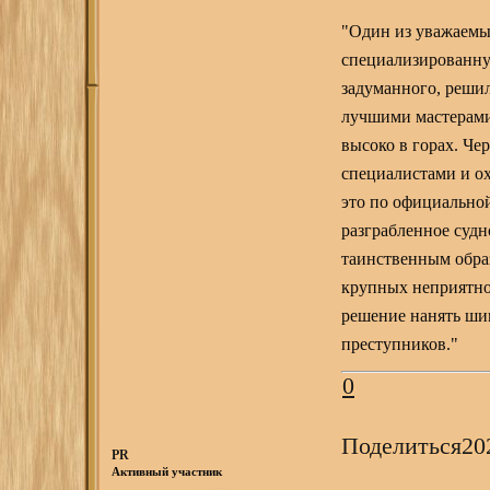
"Один из уважаемы
специализированну
задуманного, реши
лучшими мастерами 
высоко в горах. Чер
специалистами и ох
это по официальной
разграбленное судн
таинственным образ
крупных неприятно
решение нанять шин
преступников."
0
Поделиться
20
PR
Активный участник