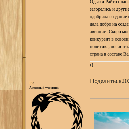
Одзаки Райто плане
загорелись и друг
одобрила создание 
дала добро на созд
авиации. Скоро мо
конкурент в освоен
политика, логисти
страна в составе В
0
Поделиться
20
PR
Активный участник