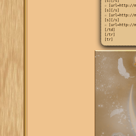
[s][/s]

☆ [url=http://m
[s][/s]

☆ [url=http://m
[s][/s]

☆ [url=http://m
[/td]

[/tr]

[tr]

[td]

[align=center][
[s][/s]

☆ [url=http://m
[s][/s]

☆ [url=http://m
[s][/s]

☆ [url=http://m
[/i][/align][/t
[td][align=cent
[s][/s]

☆ Ламбо Бовино

[u][/u]

☆ Реборн

[s][/s]

☆ Представители
[s][/s]

☆ Аркобалено[/i
[td][align=cent