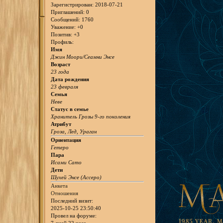
Зарегистрирован
: 2018-07-21
Приглашений:
0
Сообщений:
1760
Уважение:
+0
Позитив:
+3
Профиль:
Имя
Джин Моори/Сеамни Энсе
Возраст
23 года
Дата рождения
23 февраля
Семья
Неве
Статус в семье
Хранитель Грозы 9-го поколения
Атрибут
Гроза, Лед, Ураган
Ориентация
Гетеро
Пара
Исами Сато
Дети
Шухей Энсе (Ассеро)
Анкета
Отношения
Последний визит:
2025-10-25 23:50:40
Провел на форуме:
7 дней 22 часа