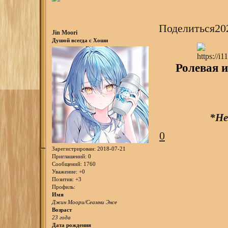
Поделиться
20
Jin Moori
Душой всегда с Хоши
Ролевая и
*Не
0
Зарегистрирован
: 2018-07-21
Приглашений:
0
Сообщений:
1760
Уважение:
+0
Позитив:
+3
Профиль:
Имя
Джин Моори/Сеамни Энсе
Возраст
23 года
Дата рождения