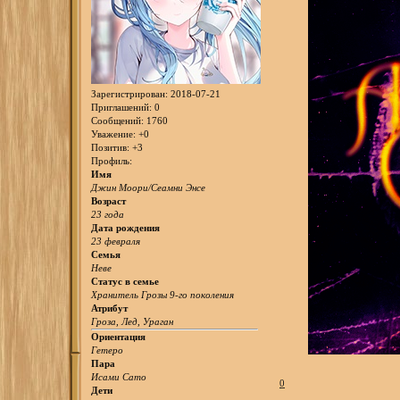
Зарегистрирован
: 2018-07-21
Приглашений:
0
Сообщений:
1760
Уважение:
+0
Позитив:
+3
Профиль:
Имя
Джин Моори/Сеамни Энсе
Возраст
23 года
Дата рождения
23 февраля
Семья
Неве
Статус в семье
Хранитель Грозы 9-го поколения
Атрибут
Гроза, Лед, Ураган
Ориентация
Гетеро
Пара
Исами Сато
0
Дети