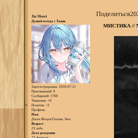
Поделиться
20
Jin Moori
Душой всегда с Хоши
МИСТИКА // 
Зарегистрирован
: 2018-07-21
Приглашений:
0
Сообщений:
1760
Уважение:
+0
Позитив:
+3
Профиль:
Имя
Джин Моори/Сеамни Энсе
Возраст
23 года
Дата рождения
23 февраля