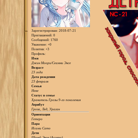
Зарегистрирован
: 2018-07-21
Приглашений:
0
Сообщений:
1760
Уважение:
+0
Позитив:
+3
Профиль:
Имя
Джин Моори/Сеамни Энсе
Возраст
23 года
Дата рождения
23 февраля
Семья
Неве
Статус в семье
Хранитель Грозы 9-го поколения
Атрибут
Гроза, Лед, Ураган
Ориентация
Гетеро
Пара
Исами Сато
Дети
Шухей Энсе (Ассеро)