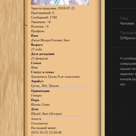
Зарегистрирован
: 2018-07-21
Приглашений:
0
Сообщений:
1760
Уважение:
+0
Позитив:
+3
Профиль:
Имя
Джин Моори/Сеамни Энсе
Возраст
23 года
Дата рождения
23 февраля
Семья
Неве
Статус в семье
Хранитель Грозы 9-го поколения
Атрибут
Гроза, Лед, Ураган
Ориентация
Гетеро
Пара
Исами Сато
Дети
Шухей Энсе (Ассеро)
Анкета
Отношения
Последний визит:
2025-10-25 23:50:40