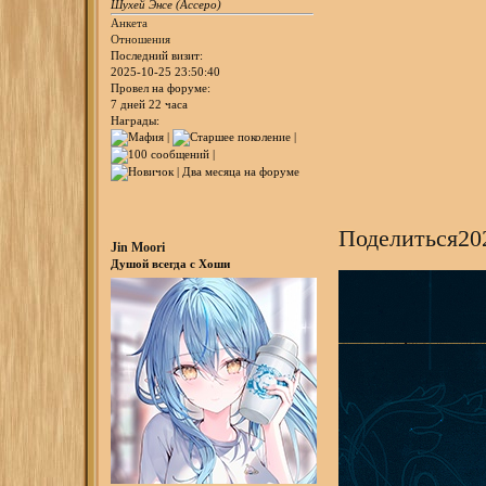
Шухей Энсе (Ассеро)
Анкета
Отношения
Последний визит:
2025-10-25 23:50:40
Провел на форуме:
7 дней 22 часа
Награды:
Поделиться
20
Jin Moori
Душой всегда с Хоши