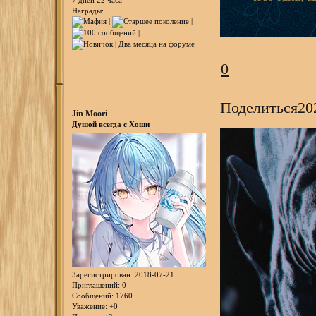
Награды:
0
Поделиться
20
Jin Moori
Душой всегда с Хоши
Зарегистрирован
: 2018-07-21
Приглашений:
0
Сообщений:
1760
Уважение:
+0