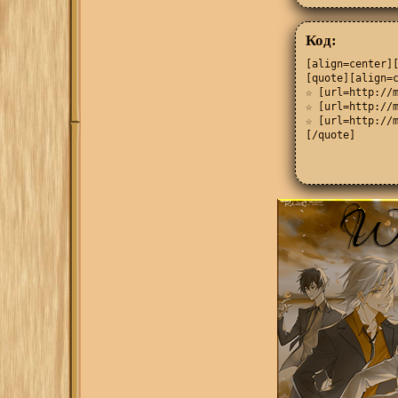
Код:
[align=center][
[quote][align=c
☆ [url=http://m
☆ [url=http://m
☆ [url=http://m
[/quote]