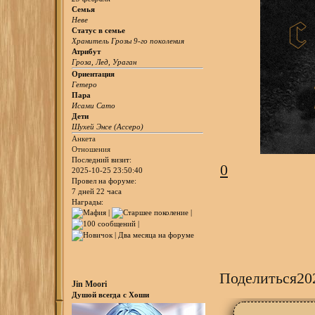
Семья
Неве
Статус в семье
Хранитель Грозы 9-го поколения
Атрибут
Гроза, Лед, Ураган
Ориентация
Гетеро
Пара
Исами Сато
Дети
Шухей Энсе (Ассеро)
Анкета
Отношения
Последний визит:
0
2025-10-25 23:50:40
Провел на форуме:
7 дней 22 часа
Награды:
Поделиться
20
Jin Moori
Душой всегда с Хоши