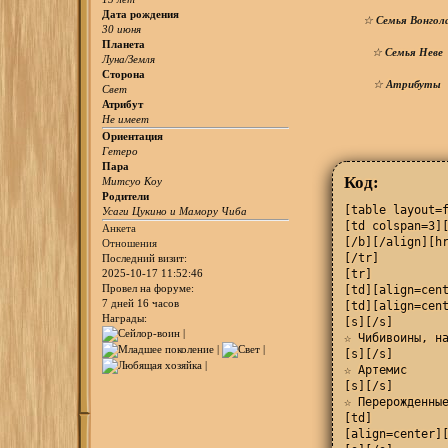
Дата рождения
☆
Семья Вонгол
30 июня
Планета
☆
Семья Неве
Луна/Земля
Сторона
☆
Атрибуты
Свет
Атрибут
Не имеет
Ориентация
Гетеро
Пара
Код:
Митсуо Коу
Родители
[table layout=f
Усаги Цукино и Мамору Чиба
[td colspan=3]
Анкета
[/b][/align][hr
Отношения
[/tr]

Последний визит:
[tr]

2025-10-17 11:52:46
Провел на форуме:
[td][align=cent
7 дней 16 часов
[td][align=cent
Награды:
[s][/s]

☆ Чибивоины, на
[s][/s]

☆ Артемис

[s][/s]

☆ Перерожденные
[td]

[align=center][