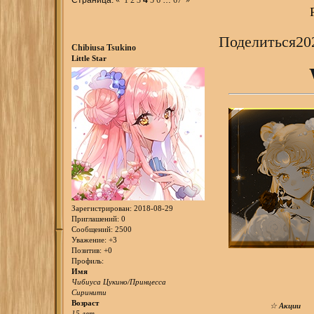
Поделиться
20
Chibiusa Tsukino
Little Star
Зарегистрирован
: 2018-08-29
Приглашений:
0
Сообщений:
2500
Уважение:
+3
Позитив:
+0
Профиль:
Имя
Чибиуса Цукино/Принцесса
Сиринити
Возраст
☆
Акции
15 лет