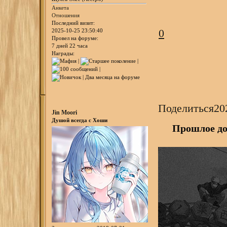
Анкета
Отношения
Последний визит:
0
2025-10-25 23:50:40
Провел на форуме:
7 дней 22 часа
Награды:
Поделиться
20
Jin Moori
Душой всегда с Хоши
Прошлое до