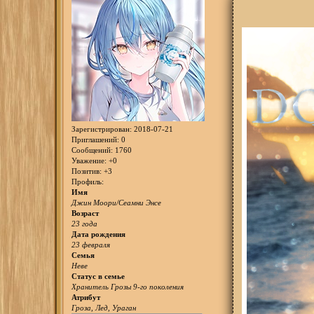
Зарегистрирован
: 2018-07-21
Приглашений:
0
Сообщений:
1760
Уважение:
+0
Позитив:
+3
Профиль:
Имя
Джин Моори/Сеамни Энсе
Возраст
23 года
Дата рождения
23 февраля
Семья
Неве
Статус в семье
Хранитель Грозы 9-го поколения
Атрибут
Гроза, Лед, Ураган