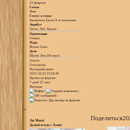
23 февраля
Семья
Неве
Статус в семье
Хранитель Грозы 9-го поколения
Атрибут
Гроза, Лед, Ураган
Ориентация
Гетеро
Пара
Исами Сато
Дети
Шухей Энсе (Ассеро)
Анкета
Отношения
Последний визит:
2025-10-25 23:50:40
Провел на форуме:
7 дней 22 часа
Награды:
Поделиться
20
Jin Moori
Душой всегда с Хоши