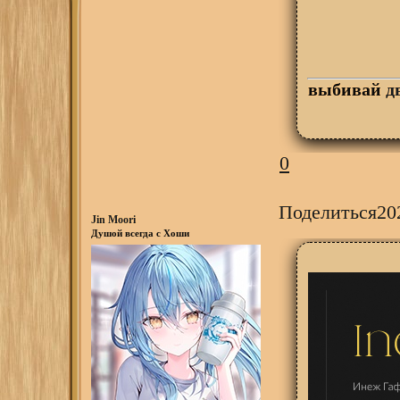
выбивай
д
0
Поделиться
20
Jin Moori
Душой всегда с Хоши