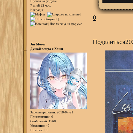
Провел на форуме:
7 дней 22 часа
Награды:
0
Поделиться
20
Jin Moori
Душой всегда с Хоши
Зарегистрирован
: 2018-07-21
Приглашений:
0
Сообщений:
1760
Уважение:
+0
Позитив:
+3