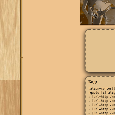
Код:
[align=center][
[quote][i][alig
☆ [url=http://m
☆ [url=http://m
☆ [url=http://m
☆ [url=http://m
☆ [url=http://