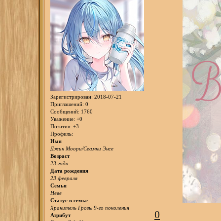
Зарегистрирован
: 2018-07-21
Приглашений:
0
Сообщений:
1760
Уважение:
+0
Позитив:
+3
Профиль:
Имя
Джин Моори/Сеамни Энсе
Возраст
23 года
Дата рождения
23 февраля
Семья
Неве
Статус в семье
Хранитель Грозы 9-го поколения
0
Атрибут