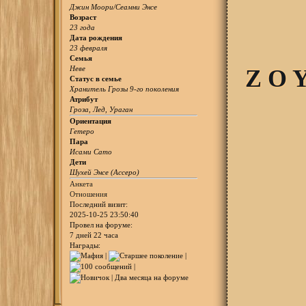
Джин Моори/Сеамни Энсе
Возраст
23 года
Дата рождения
23 февраля
Семья
Неве
Z O Y
Статус в семье
Хранитель Грозы 9-го поколения
Атрибут
Гроза, Лед, Ураган
Ориентация
Гетеро
Пара
Исами Сато
Дети
Шухей Энсе (Ассеро)
Анкета
Отношения
Последний визит:
2025-10-25 23:50:40
Провел на форуме:
7 дней 22 часа
Награды: