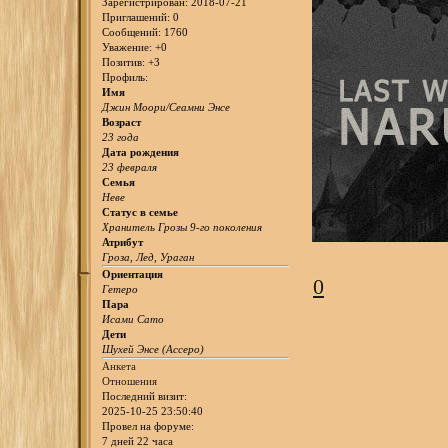
Зарегистрирован
: 2018-07-21
Приглашений:
0
Сообщений:
1760
Уважение:
+0
Позитив:
+3
Профиль:
Имя
Джин Моори/Сеамни Энсе
Возраст
23 года
Дата рождения
23 февраля
Семья
Неве
Статус в семье
Хранитель Грозы 9-го поколения
Атрибут
Гроза, Лед, Ураган
Ориентация
0
Гетеро
Пара
Исами Сато
Дети
Шухей Энсе (Ассеро)
Анкета
Отношения
Последний визит:
2025-10-25 23:50:40
Провел на форуме:
7 дней 22 часа