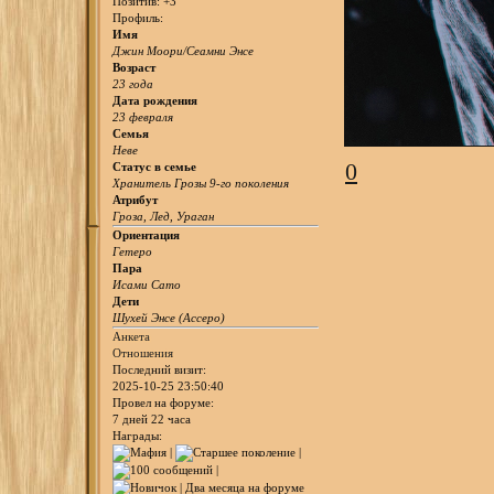
Позитив:
+3
Профиль:
Имя
Джин Моори/Сеамни Энсе
Возраст
23 года
Дата рождения
23 февраля
Семья
Неве
0
Статус в семье
Хранитель Грозы 9-го поколения
Атрибут
Гроза, Лед, Ураган
Ориентация
Гетеро
Пара
Исами Сато
Дети
Шухей Энсе (Ассеро)
Анкета
Отношения
Последний визит:
2025-10-25 23:50:40
Провел на форуме:
7 дней 22 часа
Награды: