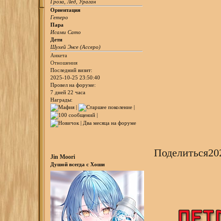
Гроза, Лед, Ураган
Ориентация
Гетеро
Пара
Исами Сато
Дети
Шухей Энсе (Ассеро)
Анкета
Отношения
Последний визит:
2025-10-25 23:50:40
Провел на форуме:
7 дней 22 часа
Награды:
Поделиться
20
Jin Moori
Душой всегда с Хоши