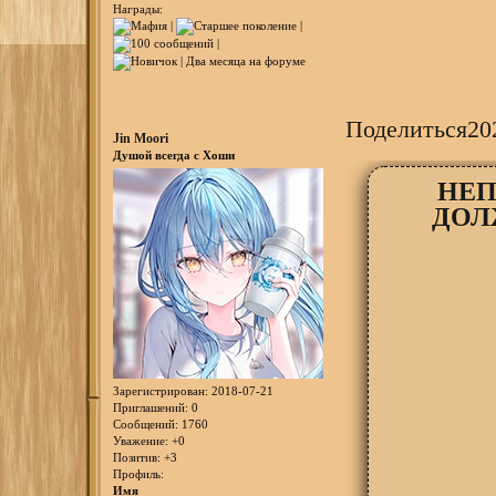
Награды:
Поделиться
20
Jin Moori
Душой всегда с Хоши
НЕП
ДОЛ
Зарегистрирован
: 2018-07-21
Приглашений:
0
Сообщений:
1760
Уважение:
+0
Позитив:
+3
Профиль:
Имя