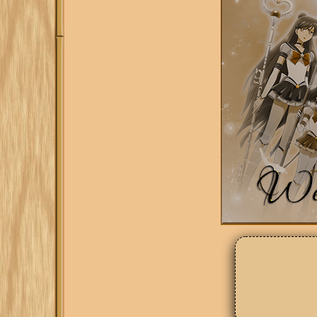
[/tr]

[/table]