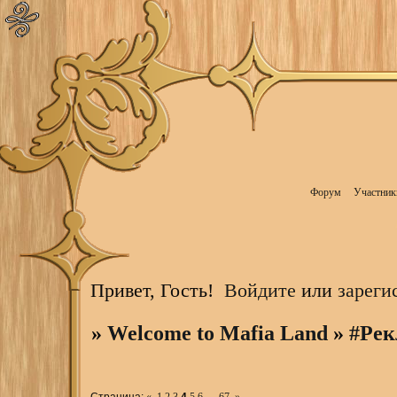
Форум
Участник
Привет, Гость!
Войдите
или
зареги
»
Welcome to Mafia Land
»
#Рек
Страница:
«
1
2
3
4
5
6
…
67
»