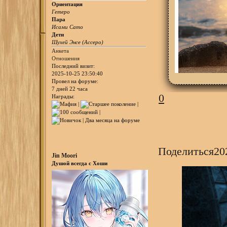
Ориентация
Гетеро
Пара
Исами Сато
Дети
Шухей Энсе (Ассеро)
Анкета
Отношения
Последний визит:
2025-10-25 23:50:40
Провел на форуме:
7 дней 22 часа
0
Награды:
Поделиться
20
Jin Moori
Душой всегда с Хоши