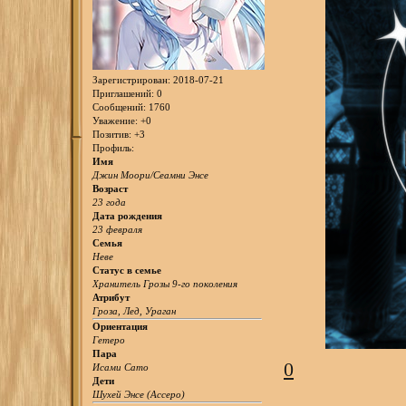
Зарегистрирован
: 2018-07-21
Приглашений:
0
Сообщений:
1760
Уважение:
+0
Позитив:
+3
Профиль:
Имя
Джин Моори/Сеамни Энсе
Возраст
23 года
Дата рождения
23 февраля
Семья
Неве
Статус в семье
Хранитель Грозы 9-го поколения
Атрибут
Гроза, Лед, Ураган
Ориентация
Гетеро
Пара
0
Исами Сато
Дети
Шухей Энсе (Ассеро)