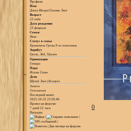
Профиль:
Имя
Джин Моори/Сеамни Энсе
Возраст
23 года
Дата рождения
23 февраля
Семья
Неве
Статус в семье
Хранитель Грозы 9-го поколения
Атрибут
Гроза, Лед, Ураган
Ориентация
Гетеро
Пара
Исами Сато
Дети
Шухей Энсе (Ассеро)
Анкета
Отношения
Последний визит:
2025-10-25 23:50:40
Провел на форуме:
0
7 дней 22 часа
Награды: