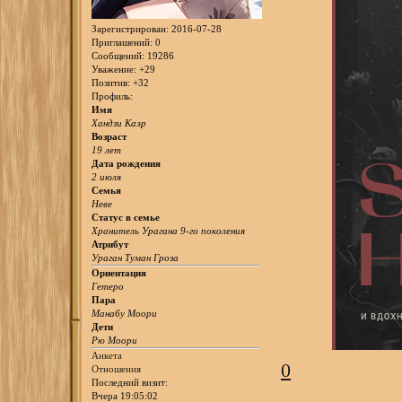
Зарегистрирован
: 2016-07-28
Приглашений:
0
Сообщений:
19286
Уважение:
+29
Позитив:
+32
Профиль:
Имя
Хандзи Каэр
Возраст
19 лет
Дата рождения
2 июля
Семья
Неве
Статус в семье
Хранитель Урагана 9-го поколения
Атрибут
Ураган Туман Гроза
Ориентация
Гетеро
Пара
Манабу Моори
Дети
Рю Моори
Анкета
0
Отношения
Последний визит:
Вчера 19:05:02