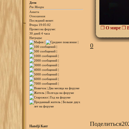
Дети
Рю Моори
Анкета
Отношения
Последний визит:
Вчера 19:05:02
❒
О мире
❒
Провел на форуме:
30 дней 4 часа
Награды:
0
Поделиться
20
Handji Kaer