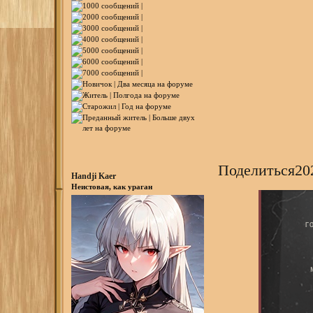
Поделиться
20
Handji Kaer
Неистовая, как ураган