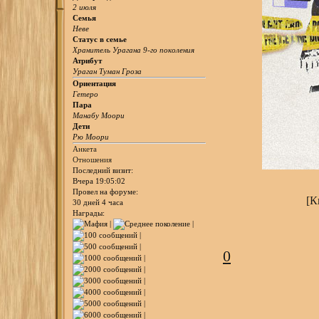
2 июля
Семья
Неве
Статус в семье
Хранитель Урагана 9-го поколения
Атрибут
Ураган Туман Гроза
Ориентация
Гетеро
Пара
Манабу Моори
Дети
Рю Моори
Анкета
Отношения
Последний визит:
Вчера 19:05:02
Провел на форуме:
[К
30 дней 4 часа
Награды:
0