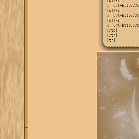
[s][/s]

☆ [url=http://m
[s][/s]

☆ [url=http://m
[s][/s]

☆ [url=http://m
[/td]

[/tr]

[tr]

[td]

[align=center][
[s][/s]

☆ [url=http://m
[s][/s]

☆ [url=http://m
[s][/s]

☆ [url=http://m
[/i][/align][/t
[td][align=cent
[s][/s]

☆ Ламбо Бовино

[u][/u]

☆ Реборн

[s][/s]

☆ Представители
[s][/s]

☆ Аркобалено[/i
[td][align=cent