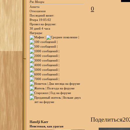
Рю Моори
Анкета
0
Отношения
Последний визит:
Вчера 19:05:02
Провел на форуме:
30 дней 4 часа
Награды:
Поделиться
20
Handji Kaer
Неистовая, как ураган