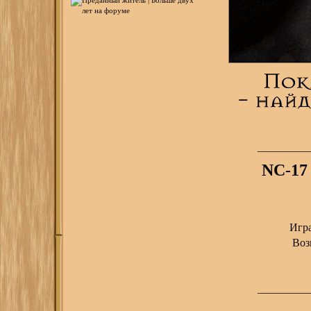
_________
NC-1
Игр
Воз
_________