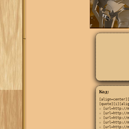
Код:
[align=center][
[quote][i][alig
☆ [url=http://m
☆ [url=http://m
☆ [url=http://m
☆ [url=http://m
☆ [url=http://