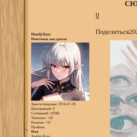
СЮ
0
Поделиться
20
Handji Kaer
Неистовая, как ураган
Зарегистрирован
: 2016-07-28
Приглашений:
0
Сообщений:
19286
Уважение:
+29
Позитив:
+32
Профиль:
Имя
Хандзи Каэр