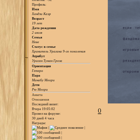
Профиль:
Имя
Хандзи Каэр
Возраст
19 лет
Дата рождения
2 июля
Семья
Неве
Статус в семье
Хранитель Урагана 9-го поколения
Атрибут
Ураган Туман Гроза
Ориентация
Гетеро
Пара
Манабу Моори
Дети
Рю Моори
Анкета
Отношения
Последний визит:
0
Вчера 19:05:02
Провел на форуме:
30 дней 4 часа
Награды: