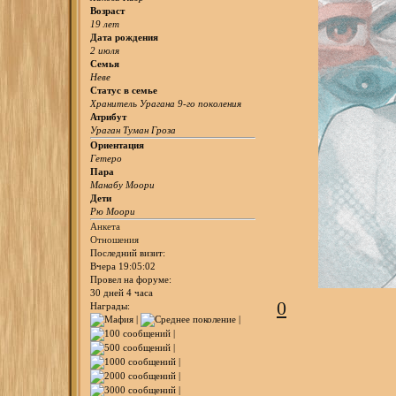
Возраст
19 лет
Дата рождения
2 июля
Семья
Неве
Статус в семье
Хранитель Урагана 9-го поколения
Атрибут
Ураган Туман Гроза
Ориентация
Гетеро
Пара
Манабу Моори
Дети
Рю Моори
Анкета
Отношения
Последний визит:
Вчера 19:05:02
Провел на форуме:
30 дней 4 часа
0
Награды: