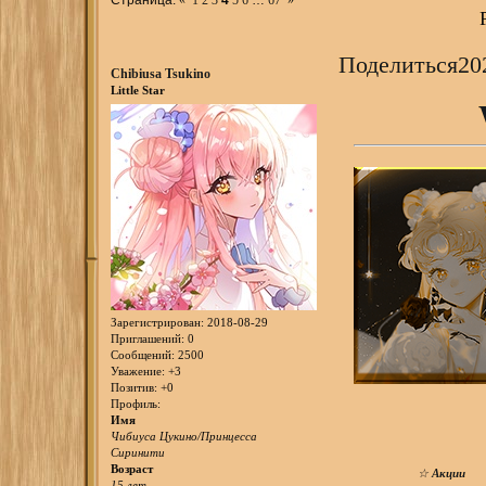
Поделиться
20
Chibiusa Tsukino
Little Star
Зарегистрирован
: 2018-08-29
Приглашений:
0
Сообщений:
2500
Уважение:
+3
Позитив:
+0
Профиль:
Имя
Чибиуса Цукино/Принцесса
Сиринити
Возраст
☆
Акции
15 лет