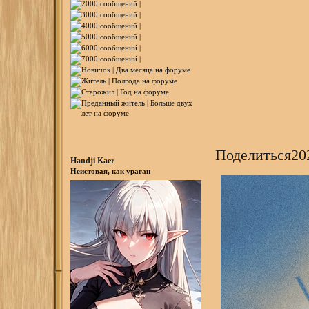
Поделиться
20
Handji Kaer
Неистовая, как ураган