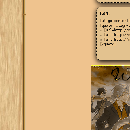
Код:
[align=center][
[quote][align=c
☆ [url=http://m
☆ [url=http://m
☆ [url=http://m
[/quote]