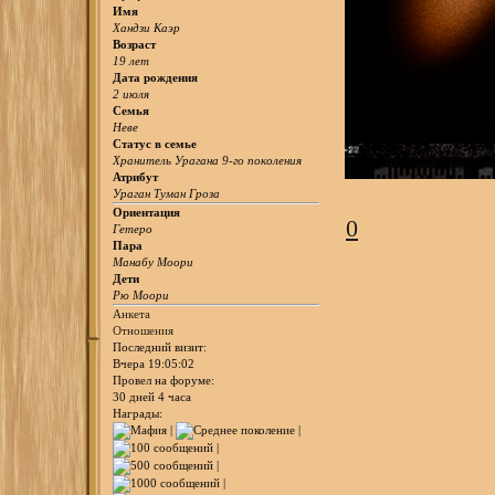
Имя
Хандзи Каэр
Возраст
19 лет
Дата рождения
2 июля
Семья
Неве
Статус в семье
Хранитель Урагана 9-го поколения
Атрибут
Ураган Туман Гроза
Ориентация
0
Гетеро
Пара
Манабу Моори
Дети
Рю Моори
Анкета
Отношения
Последний визит:
Вчера 19:05:02
Провел на форуме:
30 дней 4 часа
Награды: