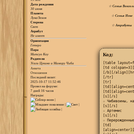
Дата рождения
☆
Семья Вонгол
30 июня
Планета
☆
Семья Неве
Луна/Земля
Сторона
☆
Атрибуты
Свет
Атрибут
Не имеет
Ориентация
Гетеро
Пара
Код:
Митсуо Коу
Родители
[table layout=f
Усаги Цукино и Мамору Чиба
[td colspan=3]
Анкета
[/b][/align][hr
Отношения
[/tr]

Последний визит:
[tr]

2025-10-17 11:52:46
Провел на форуме:
[td][align=cent
7 дней 16 часов
[td][align=cent
Награды:
[s][/s]

☆ Чибивоины, на
[s][/s]

☆ Артемис

[s][/s]

☆ Перерожденные
[td]

[align=center][