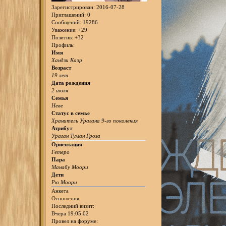
Зарегистрирован
: 2016-07-28
Приглашений:
0
Сообщений:
19286
Уважение:
+29
Позитив:
+32
Профиль:
Имя
Хандзи Каэр
Возраст
19 лет
Дата рождения
2 июля
Семья
Неве
Статус в семье
Хранитель Урагана 9-го поколения
Атрибут
Ураган Туман Гроза
Ориентация
Гетеро
Пара
Манабу Моори
Дети
Рю Моори
Анкета
Отношения
Последний визит:
Вчера 19:05:02
Провел на форуме: