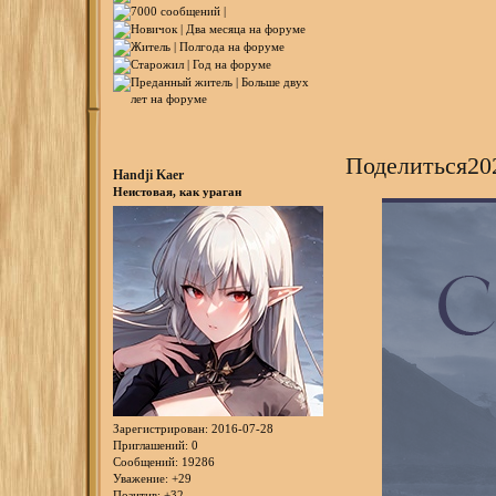
Поделиться
20
Handji Kaer
Неистовая, как ураган
Зарегистрирован
: 2016-07-28
Приглашений:
0
Сообщений:
19286
Уважение:
+29
Позитив:
+32