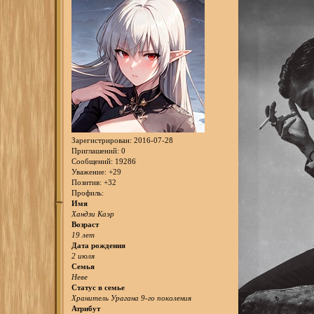
Зарегистрирован
: 2016-07-28
Приглашений:
0
Сообщений:
19286
Уважение:
+29
Позитив:
+32
Профиль:
Имя
Хандзи Каэр
Возраст
19 лет
Дата рождения
2 июля
Семья
Неве
Статус в семье
Хранитель Урагана 9-го поколения
Атрибут