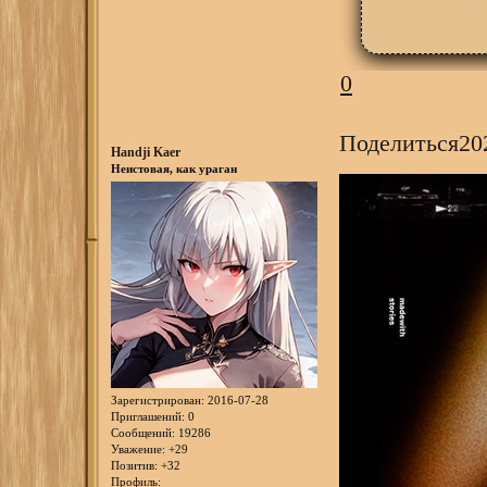
0
Поделиться
20
Handji Kaer
Неистовая, как ураган
Зарегистрирован
: 2016-07-28
Приглашений:
0
Сообщений:
19286
Уважение:
+29
Позитив:
+32
Профиль: