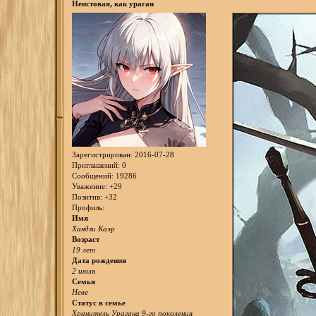
Неистовая, как ураган
Зарегистрирован
: 2016-07-28
Приглашений:
0
Сообщений:
19286
Уважение:
+29
Позитив:
+32
Профиль:
Имя
Хандзи Каэр
Возраст
19 лет
Дата рождения
2 июля
Семья
Неве
Статус в семье
Хранитель Урагана 9-го поколения