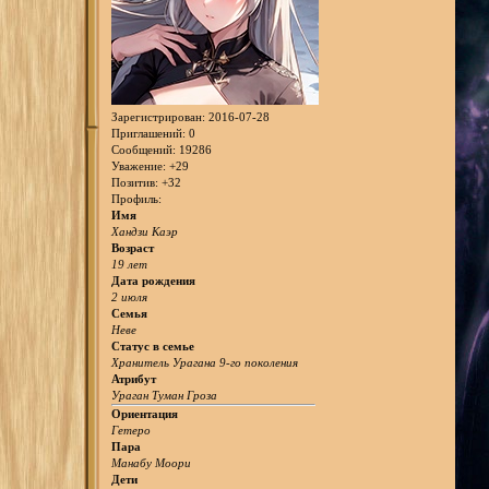
Зарегистрирован
: 2016-07-28
Приглашений:
0
Сообщений:
19286
Уважение:
+29
Позитив:
+32
Профиль:
Имя
Хандзи Каэр
Возраст
19 лет
Дата рождения
2 июля
Семья
Неве
Статус в семье
Хранитель Урагана 9-го поколения
Атрибут
Ураган Туман Гроза
Ориентация
Гетеро
Пара
Манабу Моори
Дети