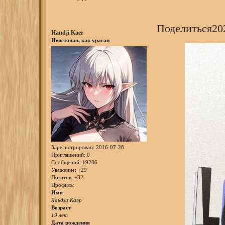
Поделиться
20
Handji Kaer
Неистовая, как ураган
Зарегистрирован
: 2016-07-28
Приглашений:
0
Сообщений:
19286
Уважение:
+29
Позитив:
+32
Профиль:
Имя
Хандзи Каэр
Возраст
19 лет
Дата рождения