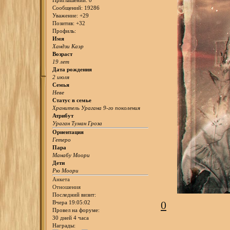
Приглашений:
0
Сообщений:
19286
Уважение:
+29
Позитив:
+32
Профиль:
Имя
Хандзи Каэр
Возраст
19 лет
Дата рождения
2 июля
Семья
Неве
Статус в семье
Хранитель Урагана 9-го поколения
Атрибут
Ураган Туман Гроза
Ориентация
Гетеро
Пара
Манабу Моори
Дети
Рю Моори
Анкета
Отношения
Последний визит:
0
Вчера 19:05:02
Провел на форуме:
30 дней 4 часа
Награды: