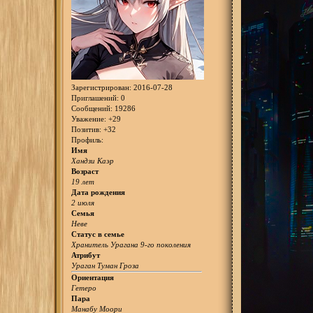
Зарегистрирован
: 2016-07-28
Приглашений:
0
Сообщений:
19286
Уважение:
+29
Позитив:
+32
Профиль:
Имя
Хандзи Каэр
Возраст
19 лет
Дата рождения
2 июля
Семья
Неве
Статус в семье
Хранитель Урагана 9-го поколения
Атрибут
Ураган Туман Гроза
Ориентация
Гетеро
Пара
Манабу Моори