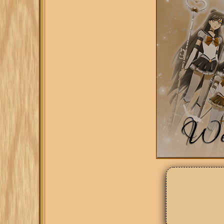
[/tr]

[/table]