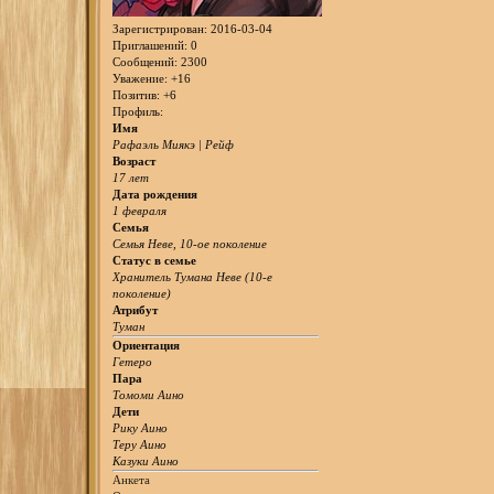
Зарегистрирован
: 2016-03-04
Приглашений:
0
Сообщений:
2300
Уважение:
+16
Позитив:
+6
Профиль:
Имя
Рафаэль Миякэ | Рейф
Возраст
17 лет
Дата рождения
1 февраля
Семья
Семья Неве, 10-ое поколение
Статус в семье
Хранитель Тумана Неве (10-е
поколение)
Атрибут
Туман
Ориентация
Гетеро
Пара
Томоми Аино
Дети
Рику Аино
Теру Аино
Казуки Аино
Анкета