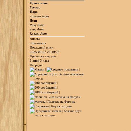
Ориентация
Гетеро
Пара
Томоми Аино
Дети
Рику Аино
Теру Аино
Казуки Аино
Анкета
Отношения
Последний визит:
2025-09-27 20:40:22
Провел на форуме:
6 дней 3 часа
Награды: