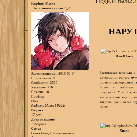
Поделиться
20
Raphael Miake
~Твой личный - глюк ^_^~
НАРУТ
Нии Югито
Златовласая кисонька 
Зарегистрирован
: 2016-03-04
взглядом ни одного му
Приглашений:
0
оставит равнодушным, 
Сообщений:
2300
Уважение:
+16
более - любителя 
Позитив:
+6
ощущений. У этой крас
Профиль:
конце концов, внутри н
Имя
тигрица, но и целая дв
Рафаэль Миякэ | Рейф
кошка.
Возраст
17 лет
Дата рождения
1 февраля
Семья
Хидан
Семья Неве, 10-ое поколение