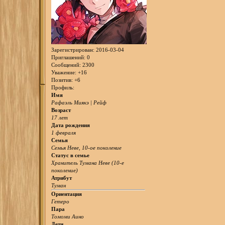
Зарегистрирован
: 2016-03-04
Приглашений:
0
Сообщений:
2300
Уважение:
+16
Позитив:
+6
Профиль:
Имя
Рафаэль Миякэ | Рейф
Возраст
17 лет
Дата рождения
1 февраля
Семья
Семья Неве, 10-ое поколение
Статус в семье
Хранитель Тумана Неве (10-е
поколение)
Атрибут
Туман
Ориентация
Гетеро
Пара
Томоми Аино
Дети