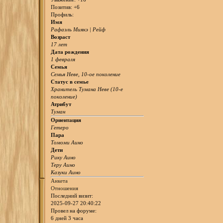
Позитив:
+6
Профиль:
Имя
Рафаэль Миякэ | Рейф
Возраст
17 лет
Дата рождения
1 февраля
Семья
Семья Неве, 10-ое поколение
Статус в семье
Хранитель Тумана Неве (10-е
поколение)
Атрибут
Туман
Ориентация
Гетеро
Пара
Томоми Аино
Дети
Рику Аино
Теру Аино
Казуки Аино
Анкета
Отношения
Последний визит:
2025-09-27 20:40:22
Провел на форуме:
6 дней 3 часа