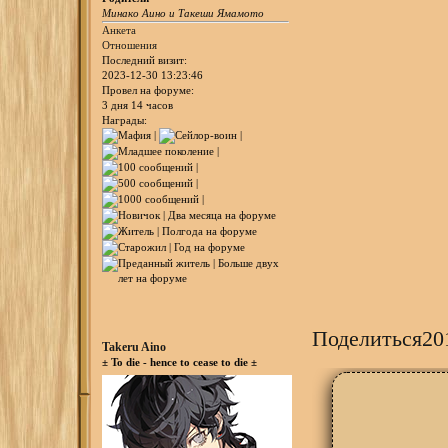
Минако Аино и Такеши Ямамото
Анкета
Отношения
Последний визит:
2023-12-30 13:23:46
Провел на форуме:
3 дня 14 часов
Награды:
Поделиться
20
Takeru Aino
± To die - hence to cease to die ±