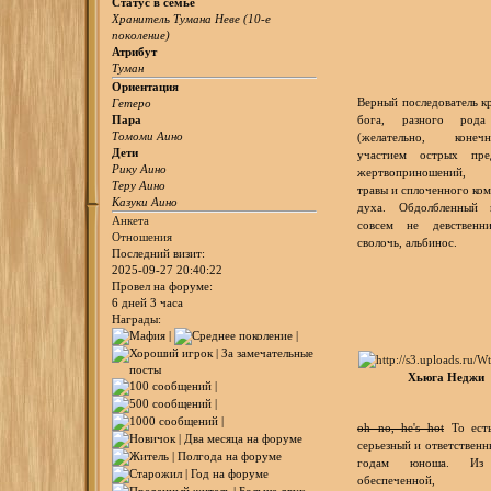
Статус в семье
Хранитель Тумана Неве (10-е
поколение)
Атрибут
Туман
Ориентация
Верный последователь к
Гетеро
Пара
бога, разного рода
Томоми Аино
(желательно, коне
Дети
участием острых пред
Рику Аино
жертвоприношений, 
Теру Аино
травы и сплоченного ко
Казуки Аино
духа. Обдолбленный
Анкета
совсем не девственни
Отношения
сволочь, альбинос.
Последний визит:
2025-09-27 20:40:22
Провел на форуме:
6 дней 3 часа
Награды:
Хьюга Неджи
oh no, he's hot
То есть
серьезный и ответственн
годам юноша. Из
обеспеченной