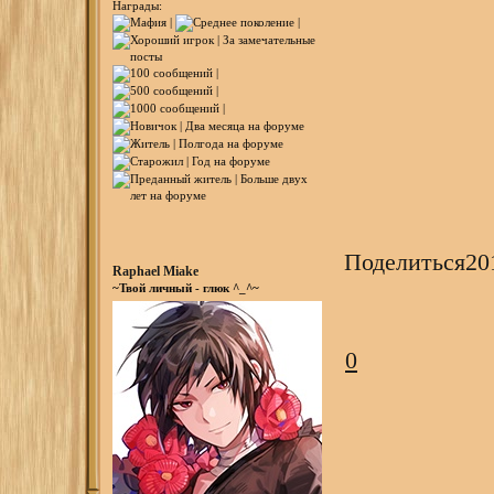
Награды:
Поделиться
20
Raphael Miake
~Твой личный - глюк ^_^~
0