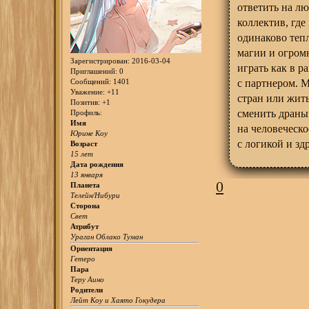
ответить на л
коллектив, где
одинаково теп
магии и огром
Зарегистрирован
: 2016-03-04
играть как в р
Приглашений:
0
Сообщений:
1401
с партнером. 
Уважение:
+11
стран или жит
Позитив:
+1
сменить драный
Профиль:
Имя
на человеческо
Юрине Коу
с логикой и з
Возраст
15 лет
Дата рождения
13 января
0
Планета
Телейн/Нибури
Сторона
Свет
Атрибут
Ураган Облако Туман
Ориентация
Гетеро
Пара
Теру Аино
Родители
Лейт Коу и Хаято Гокудера