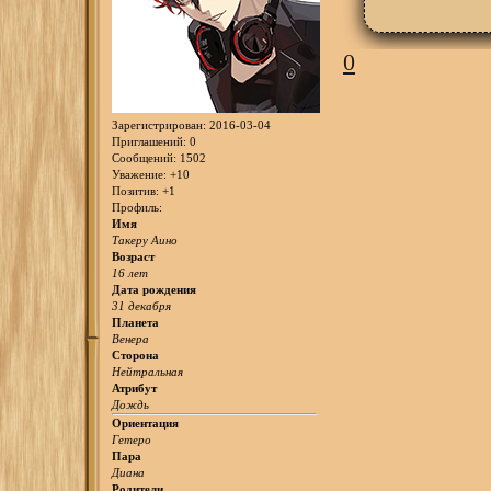
0
Зарегистрирован
: 2016-03-04
Приглашений:
0
Сообщений:
1502
Уважение:
+10
Позитив:
+1
Профиль:
Имя
Такеру Аино
Возраст
16 лет
Дата рождения
31 декабря
Планета
Венера
Сторона
Нейтральная
Атрибут
Дождь
Ориентация
Гетеро
Пара
Диана
Родители