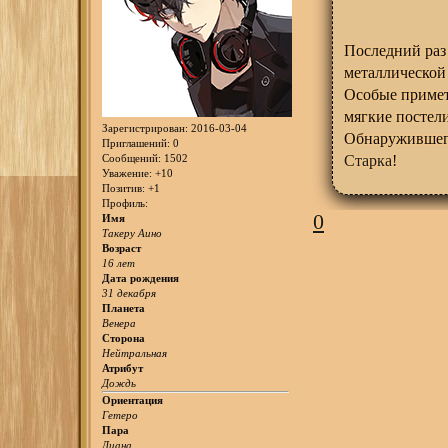
Последний раз
металлической 
Особые примет
мягкие постели
Зарегистрирован
: 2016-03-04
Обнаружившего
Приглашений:
0
Сообщений:
1502
Старка
!
Уважение:
+10
Позитив:
+1
Профиль:
0
Имя
Такеру Аино
Возраст
16 лет
Дата рождения
31 декабря
Планета
Венера
Сторона
Нейтральная
Атрибут
Дождь
Ориентация
Гетеро
Пара
Диана