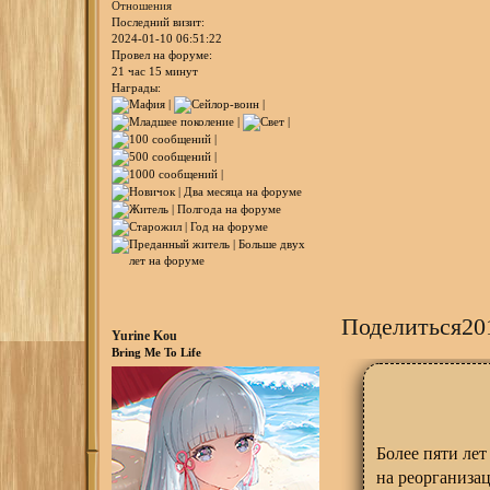
Отношения
Последний визит:
2024-01-10 06:51:22
Провел на форуме:
21 час 15 минут
Награды:
Поделиться
20
Yurine Kou
Bring Me To Life
Более пяти лет
на реорганизац