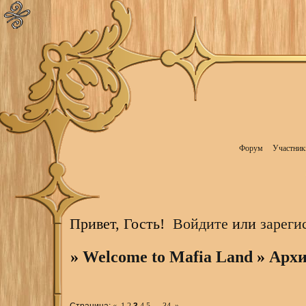
Форум
Участник
Привет, Гость!
Войдите
или
зареги
»
Welcome to Mafia Land
»
Архи
Страница:
«
1
2
3
4
5
…
34
»