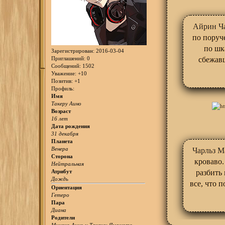
Айрин Ч
по поруч
по шк
Зарегистрирован
: 2016-03-04
сбежавш
Приглашений:
0
Сообщений:
1502
Уважение:
+10
Позитив:
+1
Профиль:
Имя
Такеру Аино
Возраст
16 лет
Дата рождения
31 декабря
Планета
Венера
Чарльз М
Сторона
кроваво.
Нейтральная
разбить
Атрибут
Дождь
все, что 
Ориентация
Гетеро
Пара
Диана
Родители