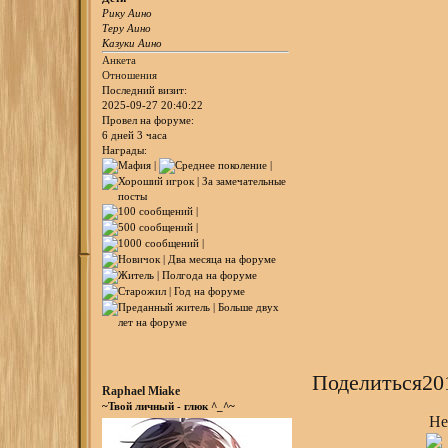
Рику Аино
Теру Аино
Казуки Аино
Анкета
Отношения
Последний визит:
2025-09-27 20:40:22
Провел на форуме:
6 дней 3 часа
Награды:
Поделиться
20
Raphael Miake
~Твой личный - глюк ^_^~
Не