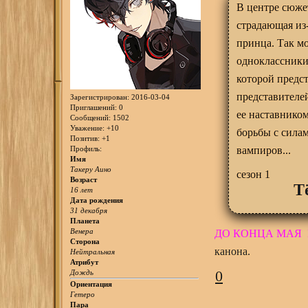
В центре сюжет
страдающая из
принца. Так мо
одноклассники
которой предст
представителе
Зарегистрирован
: 2016-03-04
Приглашений:
0
ее наставнико
Сообщений:
1502
Уважение:
+10
борьбы с силам
Позитив:
+1
Профиль:
вампиров...
Имя
Такеру Аино
сезон 1
Возраст
Т
16 лет
Дата рождения
31 декабря
Планета
Венера
ДО КОНЦА МАЯ
Сторона
канона.
Нейтральная
Атрибут
0
Дождь
Ориентация
Гетеро
Пара