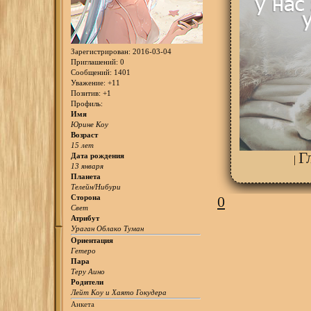
Зарегистрирован
: 2016-03-04
Приглашений:
0
Сообщений:
1401
Уважение:
+11
Позитив:
+1
Профиль:
Имя
Юрине Коу
Возраст
15 лет
Г
Дата рождения
|
13 января
Планета
Телейн/Нибури
0
Сторона
Свет
Атрибут
Ураган Облако Туман
Ориентация
Гетеро
Пара
Теру Аино
Родители
Лейт Коу и Хаято Гокудера
Анкета