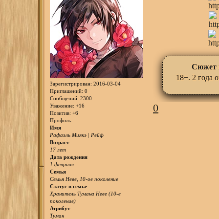
Сюжет 
18+. 2 года 
Зарегистрирован
: 2016-03-04
Приглашений:
0
Сообщений:
2300
0
Уважение:
+16
Позитив:
+6
Профиль:
Имя
Рафаэль Миякэ | Рейф
Возраст
17 лет
Дата рождения
1 февраля
Семья
Семья Неве, 10-ое поколение
Статус в семье
Хранитель Тумана Неве (10-е
поколение)
Атрибут
Туман