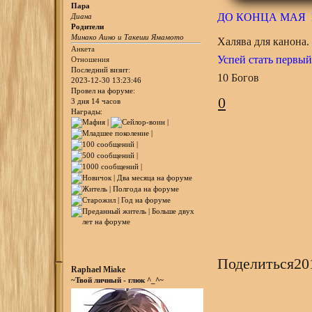
Пара
ДО КОНЦА МАЯ 
Диана
Родители
Минако Аино и Такеши Ямамото
Халява для канона.
Анкета
Успей стать первый
Отношения
Последний визит:
10 Богов
2023-12-30 13:23:46
Провел на форуме:
0
3 дня 14 часов
Награды:
Поделиться
20
Raphael Miake
~Твой личный - глюк ^_^~