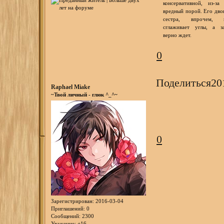
консервативной, из-за
вредный порой. Его дв
сестра, впрочем, н
сглаживает углы, а з
верно ждет.
0
Поделиться
20
Raphael Miake
~Твой личный - глюк ^_^~
0
Зарегистрирован
: 2016-03-04
Приглашений:
0
Сообщений:
2300
Уважение:
+16