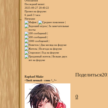
Отношения
Последний визит:
2025-09-27 20:40:22
Провел на форуме:
6 дней 3 часа
Награды:
Поделиться
20
Raphael Miake
~Твой личный - глюк ^_^~
0