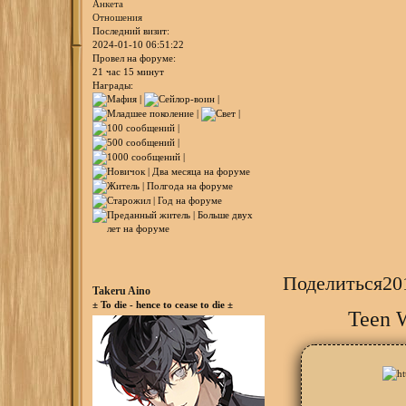
Анкета
Отношения
Последний визит:
2024-01-10 06:51:22
Провел на форуме:
21 час 15 минут
Награды:
Поделиться
20
Takeru Aino
± To die - hence to cease to die ±
Teen W