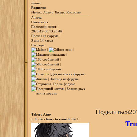
Диана
Родители
Минако Аино и Такеши Ямамото
Анкета
Отношения
Последний визит:
2023-12-30 13:23:46
Провел на форуме:
3 дня 14 часов
Награды:
Поделиться
20
Takeru Aino
± To die - hence to cease to die ±
Tru