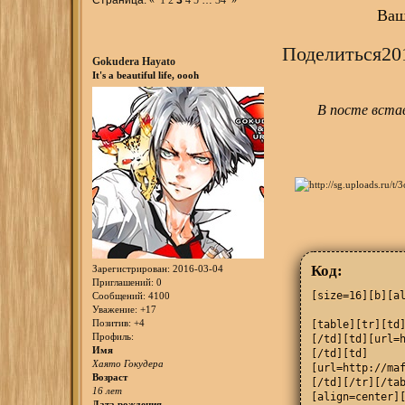
Ваш
Поделиться
20
Gokudera Hayato
It's a beautiful life, oooh
В посте вста
Код:
Зарегистрирован
: 2016-03-04
Приглашений:
0
[size=16][b][al
Сообщений:
4100
Уважение:
+17
Позитив:
+4
[table][tr][td]
Профиль:
[/td][td][url=h
Имя
[/td][td]

Хаято Гокудера
[url=http://maf
Возраст
[/td][/tr][/tab
16 лет
[align=center]
Дата рождения