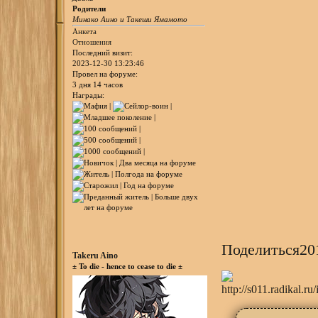
Родители
Минако Аино и Такеши Ямамото
Анкета
Отношения
Последний визит:
2023-12-30 13:23:46
Провел на форуме:
3 дня 14 часов
Награды:
Поделиться
20
Takeru Aino
± To die - hence to cease to die ±