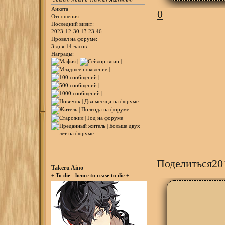
Минако Аино и Такеши Ямамото
Анкета
0
Отношения
Последний визит:
2023-12-30 13:23:46
Провел на форуме:
3 дня 14 часов
Награды:
Поделиться
20
Takeru Aino
± To die - hence to cease to die ±