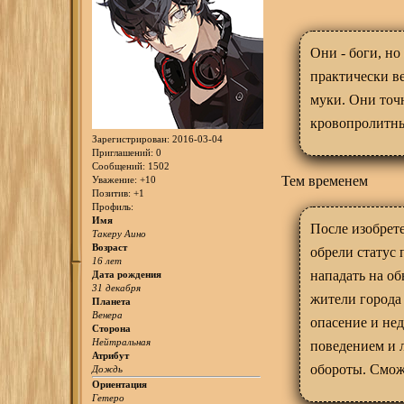
Они - боги, но
практически в
муки. Они точн
кровопролитны
Зарегистрирован
: 2016-03-04
Приглашений:
0
Сообщений:
1502
Тем временем
Уважение:
+10
Позитив:
+1
Профиль:
Имя
После изобрет
Такеру Аино
Возраст
обрели статус
16 лет
нападать на о
Дата рождения
31 декабря
жители города
Планета
Венера
опасение и не
Сторона
Нейтральная
поведением и 
Атрибут
обороты. Смож
Дождь
Ориентация
Гетеро