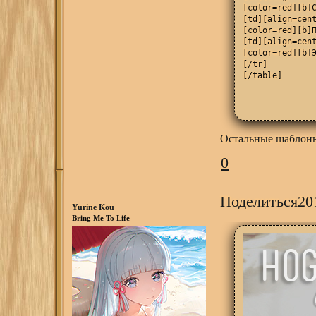
[color=red][b]С
[td][align=cent
[color=red][b]П
[td][align=cent
[color=red][b]Э
[/tr]

[/table]
Остальные шаблон
0
Поделиться
20
Yurine Kou
Bring Me To Life