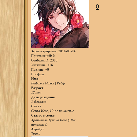
0
Зарегистрирован
: 2016-03-04
Приглашений:
0
Сообщений:
2300
Уважение:
+16
Позитив:
+6
Профиль:
Имя
Рафаэль Миякэ | Рейф
Возраст
17 лет
Дата рождения
1 февраля
Семья
Семья Неве, 10-ое поколение
Статус в семье
Хранитель Тумана Неве (10-е
поколение)
Атрибут
Туман