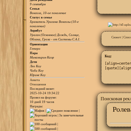
9 сентября
Семья
Вонгола, 10-ое поколение
Статус в семье
Хранитель Урагана Вонголы (10-е
поколение)
Атрибут
Ураган (Основное) Дождь, Солнце,
Сюжет
|
Спис
Облака, Гроза - от Системы C.A.I.
Ориентация
Гетеро
Пара
Код:
Минамирин Каэр
Дети
[align=center
Лео Коу
[quote][alig
Чиби Коу
Юрине Коу
Анкета
Отношения
Последний визит:
2025-10-24 19:34:22
Провел на форуме:
Поисковая рек
10 дней 19 часов
Награды:
Ролев