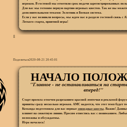
игроков. В гостевой мы отметили срок подачи зарегистрированных поль
Для вас мы готовим первую партию игровых квестов. Так же вы можете
дополнительными темами: Золотник и Боевая система.
Если у вас возникли вопросы, мы ждем вас в разделе гостевой связь с 
Легкого старта, приятной игры!
0
Поделиться
2020-08-21 20:45:01
НАЧАЛО ПОЛОЖ
"Главное - не останавливаться на старте
вперед!"
Старт проекта отмечен разрезанием красной ленточки и рекламой форум
приняты сразу несколько игроков. АМС надеется, что этот темп будет то
Команда подготовила для вас первые
эпизодные квесты
. Важно! Данны
влияют на сюжетную линию. Просим отнестись вас с пониманием. Любы
возможны и обсуждаемы.
Игра началась!