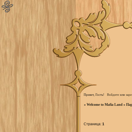
Привет, Гость!
Войдите
или
заре
»
Welcome to Mafia Land
»
Пар
Страница:
1