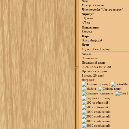
Неве
Статус в семье
Член отряда "Черное пламя"
Атрибут
~Ураган
~Луна
Ориентация
Гетеро
Пара
Эшли Ашфорд
Дети
Хиро и Аясе Ашфорд
Анкета
Отношения
Последний визит:
2026-08-03 19:33:30
Провел на форуме:
1 месяц 20 дней
Награды: