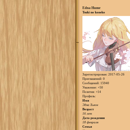
Edna Hume
Tsuki no koneko
Зарегистрирован
: 2017-05-26
Приглашений:
0
Сообщений:
15940
Уважение:
+50
Позитив:
+14
Профиль:
Имя
Эдна Хьюм
Возраст
16 лет
Дата рождения
18 февраля
Семья