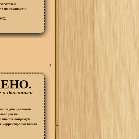
зователей.
 ознакомиться с
АМС.
3
ЕНО.
 и двигаться
а. За два дня были
лько расти.
е квесты напрямую
е корректировки квеста