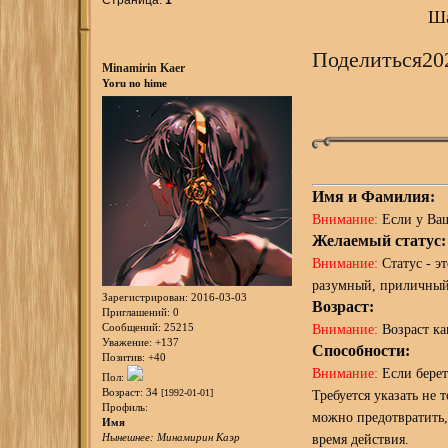
Ша
Поделиться
20
Minamirin Kaer
Yoru no hime
Имя и Фамилия:
Внимание:
Если у Ваш
Желаемый статус:
Внимание:
Статус - э
разумный, приличный
Зарегистрирован
: 2016-03-03
Возраст:
Приглашений:
0
Сообщений:
25215
Внимание:
Возраст ка
Уважение:
+137
Способности:
Позитив:
+40
Внимание:
Если берете
Пол:
Возраст:
34
[1992-01-01]
Требуется указать не 
Профиль:
можно предотвратить, 
Имя
Нынешнее: Минамирин Каэр
время действия.