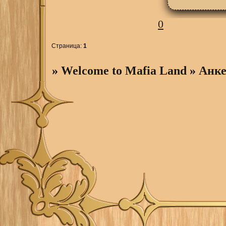
0
Страница:
1
»
Welcome to Mafia Land
»
Анк