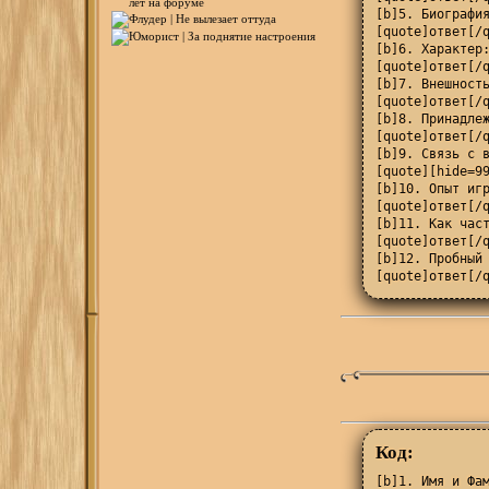
[b]5. Биография
[quote]ответ[/q
[b]6. Характер:
[quote]ответ[/q
[b]7. Внешность
[quote]ответ[/q
[b]8. Принадлеж
[quote]ответ[/q
[b]9. Связь с в
[quote][hide=99
[b]10. Опыт игр
[quote]ответ[/q
[b]11. Как част
[quote]ответ[/q
[b]12. Пробный 
[quote]ответ[/
Код:
[b]1. Имя и Фам