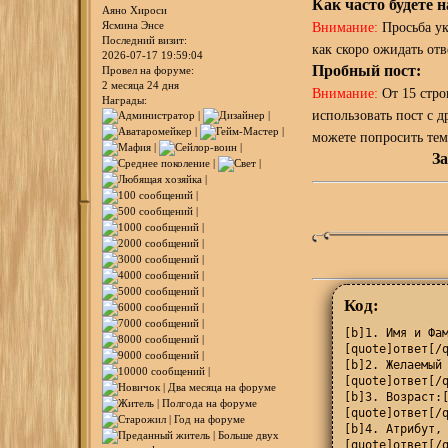
Как часто будете 
Аяно Хироси
Ясмина Энсе
Внимание:
Просьба ук
Последний визит:
как скоро ожидать отв
2026-07-17 19:59:04
Пробный пост:
Провел на форуме:
2 месяца 24 дня
Внимание:
От 15 стро
Награды:
использовать пост с д
можете попросить тем
За
Код:
[b]1. Имя и Фам
[quote]ответ[/q
[b]2. Желаемый 
[quote]ответ[/q
[b]3. Возраст:[
[quote]ответ[/q
[b]4. Атрибут, 
[quote]ответ[/q