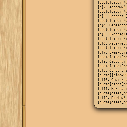
[quote]ответ[/q
[b]2. Желаемый 
[quote]ответ[/q
[b]3. Возраст:[
[quote]ответ[/q
[b]4. Перевопло
[quote]ответ[/q
[b]5. Биография
[quote]ответ[/q
[b]6. Характер:
[quote]ответ[/q
[b]7. Внешность
[quote]ответ[/q
[b]8. Сторона:[
[quote]ответ[/q
[b]9. Связь с в
[quote][hide=99
[b]10. Опыт игр
[quote]ответ[/q
[b]11. Как част
[quote]ответ[/q
[b]12. Пробный 
[quote]ответ[/