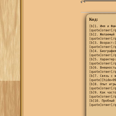
Код:
[b]1. Имя и Фам
[quote]ответ[/q
[b]2. Желаемый 
[quote]ответ[/q
[b]3. Возраст:[
[quote]ответ[/q
[b]4. Биография
[quote]ответ[/q
[b]5. Характер:
[quote]ответ[/q
[b]6. Внешность
[quote]ответ[/q
[b]7. Связь с в
[quote][hide=99
[b]8. Опыт игры
[quote]ответ[/q
[b]9. Как часто
[quote]ответ[/q
[b]10. Пробный 
[quote]ответ[/