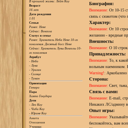
В прошлой жизни: Лейт Коу
Биография:
Возраст
Внимание:
От 10-15 с
16 лет
Дата рождения
связь с сюжетом (что
1.01
Характер:
Семья
Ранее: Неве
Внимание:
От 10 строк
Сейчас: Вонгола
желанию - вредные пр
Статус в семье
Ранее: Хранитель Неба Неве 10-го
Внешность:
поколения. Десятый босс Неве
Внимание:
О 10 строк
Сейчас: Хранитель Луны Вонголы 10-
го поколения
Принадлежность:
Атрибут
Внимание:
То, к како
- Небо
- Луна
вольным наемником. Е
- Ураган
Warning!
: Аркобалено 
- Солнце
- Туман
Сторона:
Ориентация
Внимание:
Свет, тьма
Гетеро
Связь с вами:
Пара
Хаято Гокудера
Внимание:
E-mail, ст
Дети
Никаких ЛС/админу в
- Лео Коу
- Чиби Коу
Опыт игры:
- Юрине Коу
Внимание:
Указывайте
Анкета
Отношения
беспокойтесь, вам вс
Ученики: