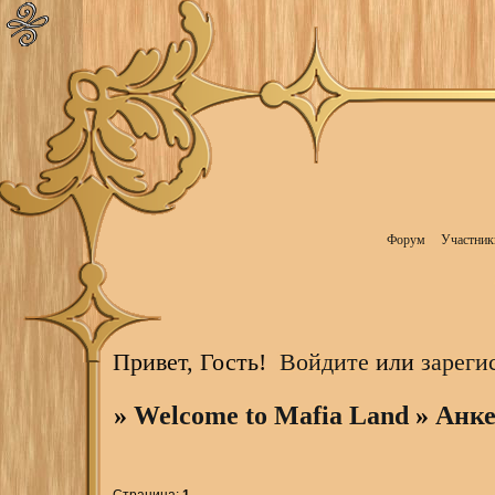
Форум
Участник
Привет, Гость!
Войдите
или
зареги
»
Welcome to Mafia Land
»
Анк
Страница:
1