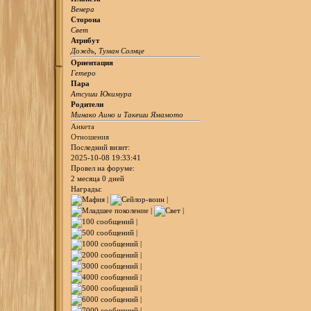
Венера
Сторона
Свет
Атрибут
Дождь, Туман Солнце
Ориентация
Гетеро
Пара
Атсуши Юкимура
Родители
Минако Аино и Такеши Ямамото
Анкета
Отношения
Последний визит:
2025-10-08 19:33:41
Провел на форуме:
2 месяца 0 дней
Награды: