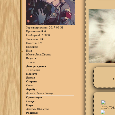
Зарегистрирован
: 2017-08-31
Приглашений:
0
Сообщений:
15800
Уважение:
+36
Позитив:
+29
Профиль:
Имя
Юкико Аино/Лианна
Возраст
15 лет
Дата рождения
17 декабря
Планета
Венера
Сторона
Свет
Атрибут
Дождь, Туман Солнце
Ориентация
Гетеро
Пара
Атсуши Юкимура
Родители