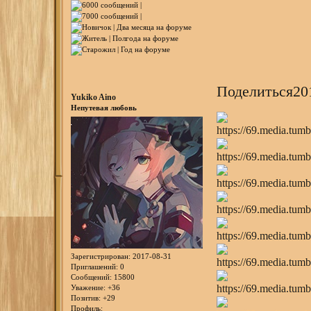
Поделиться
20
Yukiko Aino
Непутевая любовь
Зарегистрирован
: 2017-08-31
Приглашений:
0
Сообщений:
15800
Уважение:
+36
Позитив:
+29
Профиль: