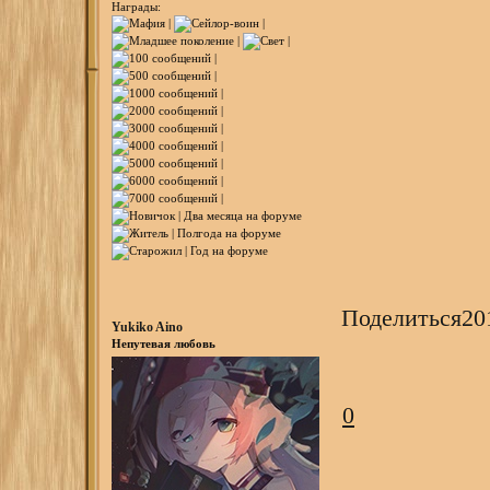
Награды:
Поделиться
20
Yukiko Aino
Непутевая любовь
0