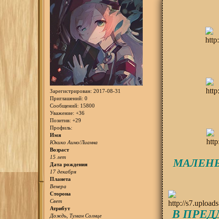
Зарегистрирован
: 2017-08-31
Приглашений:
0
Сообщений:
15800
Уважение:
+36
Позитив:
+29
Профиль:
Имя
Юкико Аино/Лианна
Возраст
15 лет
МАЛЕНЬ
Дата рождения
17 декабря
Планета
Венера
Сторона
Свет
Атрибут
В ПРЕД
Дождь, Туман Солнце