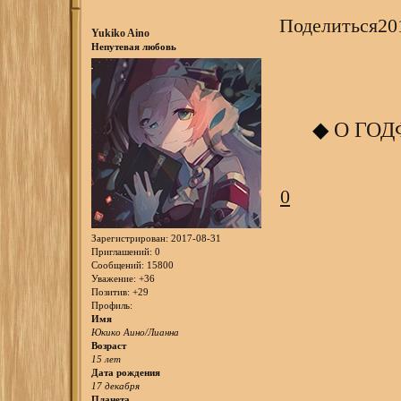
Поделиться
20
Yukiko Aino
Непутевая любовь
◆
О ГОД
0
Зарегистрирован
: 2017-08-31
Приглашений:
0
Сообщений:
15800
Уважение:
+36
Позитив:
+29
Профиль:
Имя
Юкико Аино/Лианна
Возраст
15 лет
Дата рождения
17 декабря
Планета