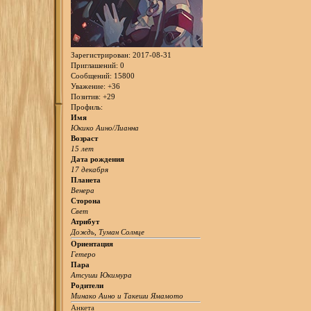
Зарегистрирован
: 2017-08-31
Приглашений:
0
Сообщений:
15800
Уважение:
+36
Позитив:
+29
Профиль:
Имя
Юкико Аино/Лианна
Возраст
15 лет
Дата рождения
17 декабря
Планета
Венера
Сторона
Свет
Атрибут
Дождь, Туман Солнце
Ориентация
Гетеро
Пара
Атсуши Юкимура
Родители
Минако Аино и Такеши Ямамото
Анкета