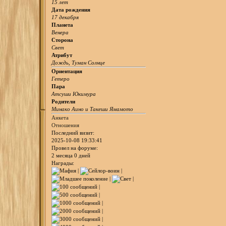
15 лет
Дата рождения
17 декабря
Планета
Венера
Сторона
Свет
Атрибут
Дождь, Туман Солнце
Ориентация
Гетеро
Пара
Атсуши Юкимура
Родители
Минако Аино и Такеши Ямамото
Анкета
Отношения
Последний визит:
2025-10-08 19:33:41
Провел на форуме:
2 месяца 0 дней
Награды: