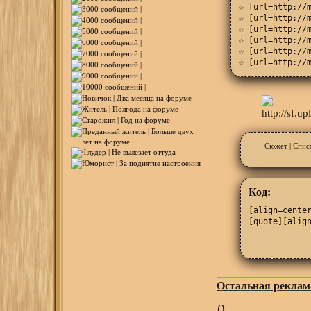
☆ [url=http://m
☆ [url=http://m
☆ [url=http://m
☆ [url=http://m
☆ [url=http://m
☆ [url=http://m
☆ [url=http://m
[td][align=cent
[/td]

[/tr]

[/table]
Сюжет
|
Спис
Код:
[align=center
[quote][alig
Остальная реклам
0