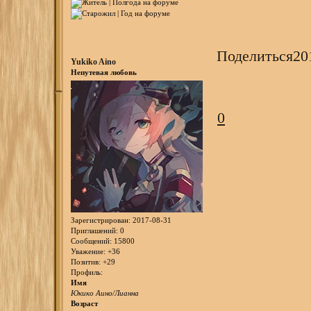
Поделиться
20
Yukiko Aino
Непутевая любовь
0
Зарегистрирован
: 2017-08-31
Приглашений:
0
Сообщений:
15800
Уважение:
+36
Позитив:
+29
Профиль:
Имя
Юкико Аино/Лианна
Возраст