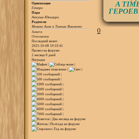
A TIM
Ориентация
Гетеро
ГЕРОЕВ
Пара
Атсуши Юкимура
Родители
Минако Аино и Такеши Ямамото
0
Анкета
Отношения
Последний визит:
2025-10-08 19:33:41
Провел на форуме:
2 месяца 0 дней
Награды: