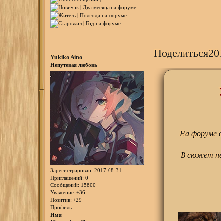
Поделиться
20
Yukiko Aino
Непутевая любовь
На форуме д
В сюжет не
Зарегистрирован
: 2017-08-31
Приглашений:
0
Сообщений:
15800
Уважение:
+36
Позитив:
+29
Профиль:
Имя