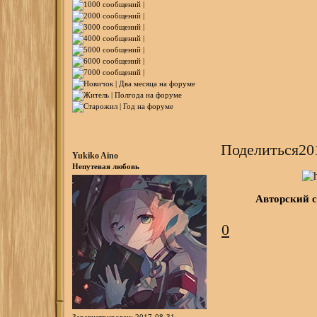
Поделиться
20
Yukiko Aino
Непутевая любовь
Авторский 
0