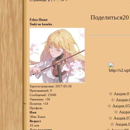
Поделиться
20
Edna Hume
Tsuki no koneko
Зарегистрирован
: 2017-05-26
Приглашений:
0
☆
Акция.0
Сообщений:
15940
Уважение:
+50
☆
Акция.
Позитив:
+14
☆
Акция.05
Профиль:
☆
Акция
Имя
Эдна Хьюм
☆
Акция.0
Возраст
☆
Акция.
16 лет
Дата рождения