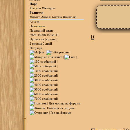
Пара
Атсуши Юкимура
Родители
Минако Аино и Такеши Ямамото
Анкета
Отношения
Последний визит:
0
2025-10-08 19:33:41
Провел на форуме:
2 месяца 0 дней
Награды: