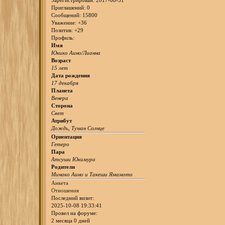
Зарегистрирован
: 2017-08-31
Приглашений:
0
Сообщений:
15800
Уважение:
+36
Позитив:
+29
Профиль:
Имя
Юкико Аино/Лианна
Возраст
15 лет
Дата рождения
17 декабря
Планета
Венера
Сторона
Свет
Атрибут
Дождь, Туман Солнце
Ориентация
Гетеро
Пара
Атсуши Юкимура
Родители
Минако Аино и Такеши Ямамото
Анкета
Отношения
Последний визит:
2025-10-08 19:33:41
Провел на форуме:
2 месяца 0 дней