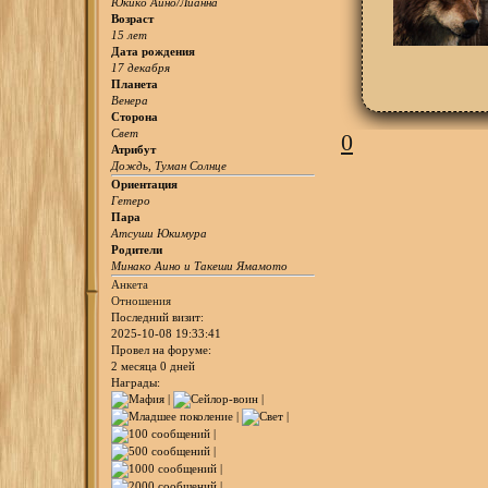
Юкико Аино/Лианна
Возраст
15 лет
Дата рождения
17 декабря
Планета
Венера
Сторона
Свет
0
Атрибут
Дождь, Туман Солнце
Ориентация
Гетеро
Пара
Атсуши Юкимура
Родители
Минако Аино и Такеши Ямамото
Анкета
Отношения
Последний визит:
2025-10-08 19:33:41
Провел на форуме:
2 месяца 0 дней
Награды: