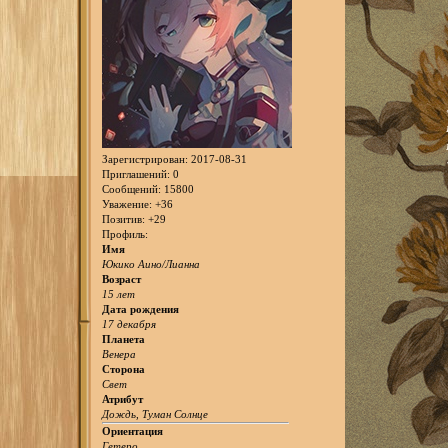
Зарегистрирован
: 2017-08-31
Приглашений:
0
Сообщений:
15800
Уважение:
+36
Позитив:
+29
Профиль:
Имя
Юкико Аино/Лианна
Возраст
15 лет
Дата рождения
17 декабря
Планета
Венера
Сторона
Свет
Атрибут
Дождь, Туман Солнце
Ориентация
Гетеро