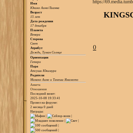
Имя
Юкико Аино/Лианна
Возраст
KINGS
15 лет
Дата рождения
17 декабря
Планета
Венера
Сторона
Свет
0
Атрибут
Дождь, Туман Солнце
Ориентация
Гетеро
Пара
Атсуши Юкимура
Родители
Минако Аино и Такеши Ямамото
Анкета
Отношения
Последний визит:
2025-10-08 19:33:41
Провел на форуме:
2 месяца 0 дней
Награды: