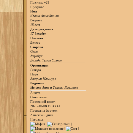
Позитив:
+29
Профиль:
Имя
Юкико Аино/Лианна
Возраст
15 лет
Дата рождения
17 декабря
Планета
Венера
Сторона
Свет
Атрибут
Дождь, Туман Солнце
Ориентация
Гетеро
Пара
Атсуши Юкимура
Родители
Минако Аино и Такеши Ямамото
Анкета
Отношения
Последний визит:
2025-10-08 19:33:41
Провел на форуме:
2 месяца 0 дней
Награды: