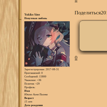
Поделиться
20
Yukiko Aino
Непутевая любовь
0
Зарегистрирован
: 2017-08-31
Приглашений:
0
Сообщений:
15800
Уважение:
+36
Позитив:
+29
Профиль:
Имя
Юкико Аино/Лианна
Возраст
15 лет
Дата рождения