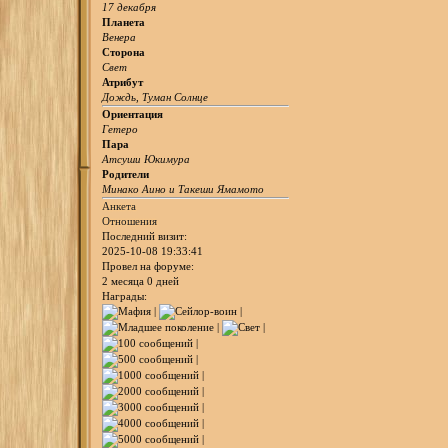
17 декабря
Планета
Венера
Сторона
Свет
Атрибут
Дождь, Туман Солнце
Ориентация
Гетеро
Пара
Атсуши Юкимура
Родители
Минако Аино и Такеши Ямамото
Анкета
Отношения
Последний визит:
2025-10-08 19:33:41
Провел на форуме:
2 месяца 0 дней
Награды: