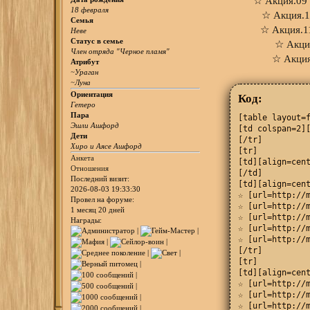
☆
Акция.09
18 февраля
☆
Акция.1
Семья
☆
Акция.1
Неве
Статус в семье
☆
Акци
Член отряда "Черное пламя"
☆
Акция
Атрибут
~Ураган
~Луна
Ориентация
Код:
Гетеро
Пара
[table layout=f
Эшли Ашфорд
[td colspan=2][
Дети
[/tr]

Хиро и Аясе Ашфорд
[tr]

Анкета
[td][align=cent
Отношения
[/td]

Последний визит:
[td][align=cent
2026-08-03 19:33:30
☆ [url=http://m
Провел на форуме:
☆ [url=http://m
1 месяц 20 дней
☆ [url=http://m
Награды:
☆ [url=http://m
☆ [url=http://m
[/tr]

[tr]

[td][align=cent
☆ [url=http://m
☆ [url=http://m
☆ [url=http://m