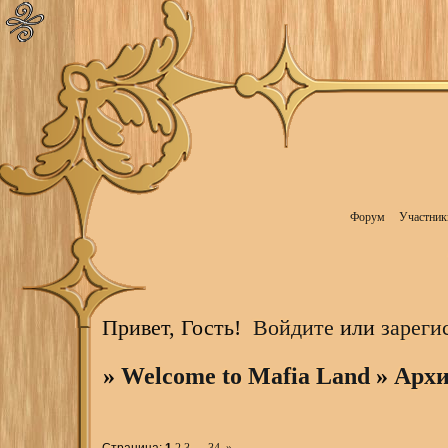
Форум
Участник
Привет, Гость!
Войдите
или
зареги
»
Welcome to Mafia Land
»
Архи
Страница:
1
2
3
…
34
»