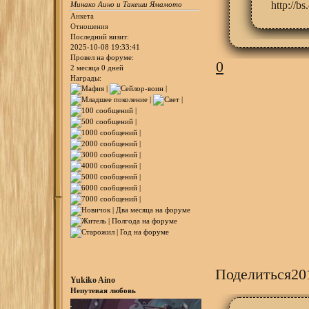
Минако Аино и Такеши Ямамото
Анкета
Отношения
C
Последний визит:
2025-10-08 19:33:41
Провел на форуме:
2 месяца 0 дней
Награды:
0
Поделиться
20
Yukiko Aino
Непутевая любовь