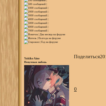
Поделиться
20
Yukiko Aino
Непутевая любовь
0