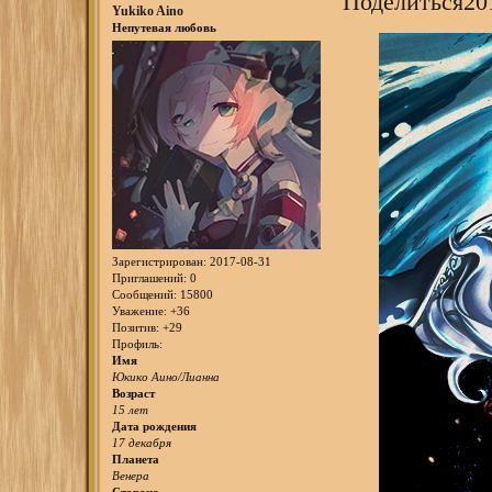
Поделиться
20
Yukiko Aino
Непутевая любовь
Зарегистрирован
: 2017-08-31
Приглашений:
0
Сообщений:
15800
Уважение:
+36
Позитив:
+29
Профиль:
Имя
Юкико Аино/Лианна
Возраст
15 лет
Дата рождения
17 декабря
Планета
Венера
Сторона