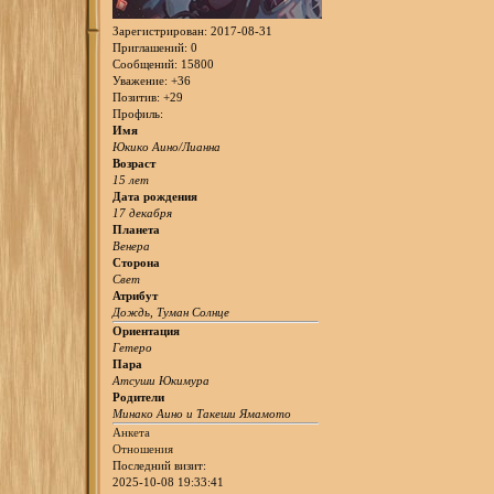
Зарегистрирован
: 2017-08-31
Приглашений:
0
Сообщений:
15800
Уважение:
+36
Позитив:
+29
Профиль:
Имя
Юкико Аино/Лианна
Возраст
15 лет
Дата рождения
17 декабря
Планета
Венера
Сторона
Свет
Атрибут
Дождь, Туман Солнце
Ориентация
Гетеро
Пара
Атсуши Юкимура
Родители
Минако Аино и Такеши Ямамото
Анкета
Отношения
Последний визит:
2025-10-08 19:33:41