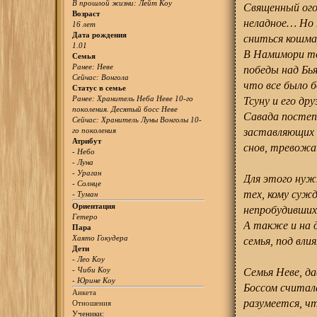
В прошлой жизни: Лейт Коу
Священный ого
Возраст
неладное… Но 
16 лет
Дата рождения
сниться кошма
1.01
В Намимори тож
Семья
Ранее: Неве
победы над Бья
Сейчас: Вонгола
что все было 
Статус в семье
Ранее: Хранитель Неба Неве 10-го
Тсуну и его др
поколения. Десятый босс Неве
Савада постеп
Сейчас: Хранитель Луны Вонголы 10-
го поколения
заставляющих 
Атрибут
снов, тревожа
- Небо
- Луна
- Ураган
Для этого нужн
- Солнце
тех, кому суж
- Туман
Ориентация
непробудившихс
Гетеро
А также и на 
Пара
Хаято Гокудера
семья, под вли
Дети
- Лео Коу
- Чиби Коу
Семья Неве, д
- Юрине Коу
Боссом считал
Анкета
разумеется, чт
Отношения
Ученики: