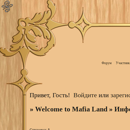
Форум
Участник
Привет, Гость!
Войдите
или
зареги
»
Welcome to Mafia Land
»
Инф
Страница:
1