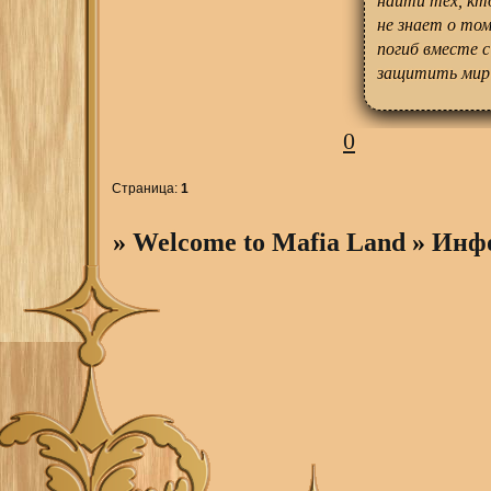
найти тех, кт
не знает о том
погиб вместе с
защитить мир 
0
Страница:
1
»
Welcome to Mafia Land
»
Инф