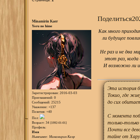
Поделиться
20
Minamirin Kaer
Yoru no hime
Как много приходи
ли будущее повли
Не раз и не два м
этот раз, когд
И возможно ли и
Эта история бе
Зарегистрирован
: 2016-03-03
Токио, где жив
Приглашений:
0
до сих обитае
Сообщений:
25215
Уважение:
+137
Позитив:
+40
С момента поб
Пол:
только-только
Возраст:
34
[1992-01-01]
Профиль:
Почти все дево
Имя
тайне от Хару
Нынешнее: Минамирин Каэр