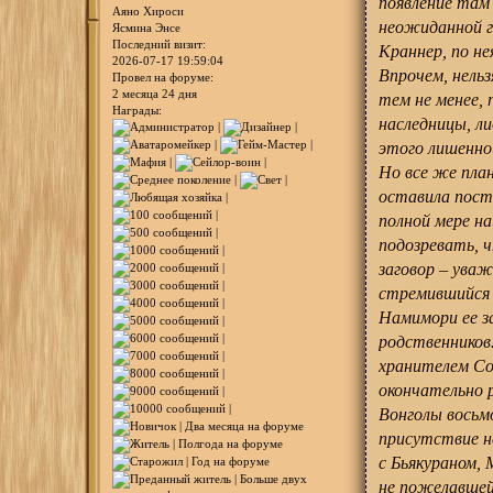
появление там
Аяно Хироси
неожиданной ги
Ясмина Энсе
Последний визит:
Краннер, по не
2026-07-17 19:59:04
Впрочем, нельз
Провел на форуме:
2 месяца 24 дня
тем не менее,
Награды:
наследницы, ли
этого лишенной
Но все же пла
оставила пост
полной мере на
подозревать, ч
заговор – уваж
стремившийся 
Намимори ее з
родственников
хранителем Сол
окончательно р
Вонголы восьмо
присутствие н
с Бьякураном,
не пожелавшей