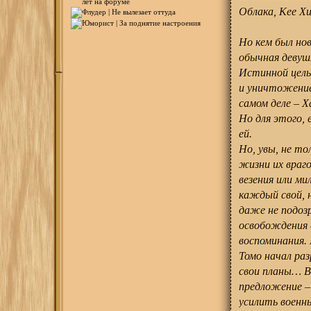
Облака, Кее Хи
Но кем был но
обычная девуш
Истинной цель
и уничтожение
самом деле – Х
Но для этого,
ей.
Но, увы, не т
жизни их враг
везения или м
каждый свой, 
даже не подоз
освобождения 
воспоминания. 
Томо начал раз
свои планы… В
предложение –
усилить военн