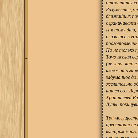
отомстить за 
Разумеется, ч
ближайших пом
ограничивался 
И к тому дню,
оказались в Н
подготовленны
Но не только 
Томо желал вер
(не зная, что 
избежать гибе
задуманное до 
желательно об
нашел его. Вер
Хранителей Ра
Луны, покинувш
Три могуществ
предстоит не 
котором многи