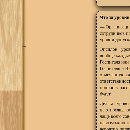
Что за уровни
— Организация
сотрудников по
уровни допуска
Эпсилон - уро
вообще каждым
Госпиталя или
Госпиталя и И
отмеченную как
ответственност
попросту расст
будут.
Дельта - урове
не относящего
чаще всего со
невозможность
вероятно, явля