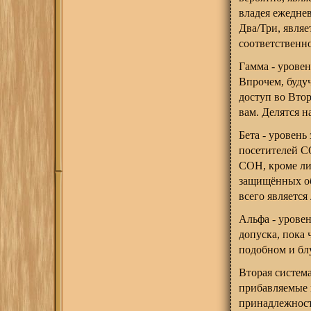
владея ежедне
Два/Три, явля
соответственно
Гамма - уровен
Впрочем, буду
доступ во Втор
вам. Делятся н
Бета - уровен
посетителей С
СОН, кроме ли
защищённых об
всего являетс
Альфа - урове
допуска, пока 
подобном и б
Вторая система
прибавляемые 
принадлежност