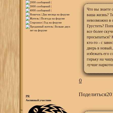
Что вы знаете 
ваша жизнь? Те
невозможно в о
Грустить? Поп
все более скуч
просыпаться? К
кто-то - с зави
дверь в новый,
избежать его с
гирьку на чашу
лучше наркотик
0
Поделиться
20
PR
Активный участник