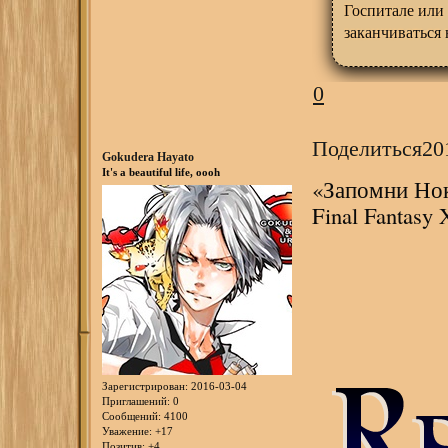
Госпитале или 
заканчиваться 
0
Поделиться
20
Gokudera Hayato
It's a beautiful life, oooh
«Запомни Нок
Final Fantasy
Зарегистрирован
: 2016-03-04
Приглашений:
0
Сообщений:
4100
Уважение:
+17
Позитив:
+4