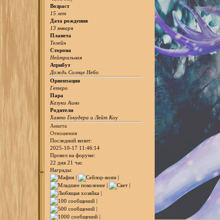
Возраст
15 лет
Дата рождения
13 января
Планета
Телейн
Сторона
Нейтральная
Атрибут
Дождь Солнце Небо
Ориентация
Гетеро
Пара
Казуки Аино
Родители
Хаято Гокудера и Лейт Коу
Анкета
Отношения
Последний визит:
2025-10-17 11:46:14
Провел на форуме:
22 дня 21 час
Награды: