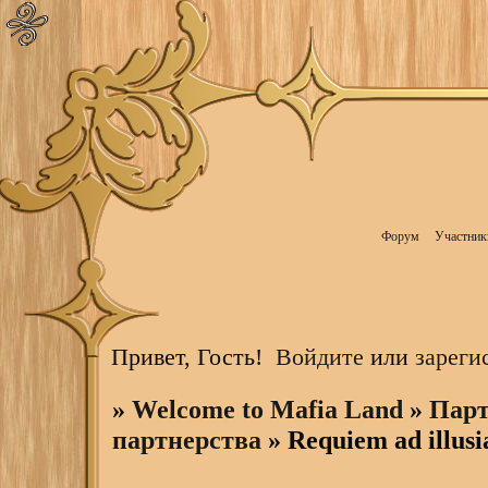
Форум
Участник
Привет, Гость!
Войдите
или
зареги
»
Welcome to Mafia Land
»
Парт
партнерства
»
Requiem ad illusi