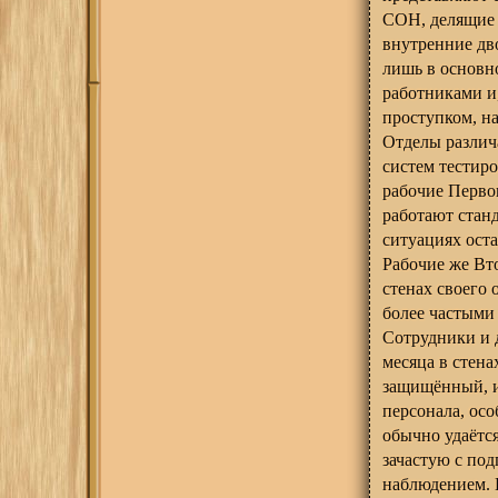
СОН, делящие 
внутренние дв
лишь в основн
работниками и,
проступком, н
Отделы различ
систем тестиро
рабочие Перво
работают стан
ситуациях оста
Рабочие же Вт
стенах своего
более частыми
Сотрудники и 
месяца в стен
защищённый, и
персонала, осо
обычно удаётся
зачастую с по
наблюдением. 