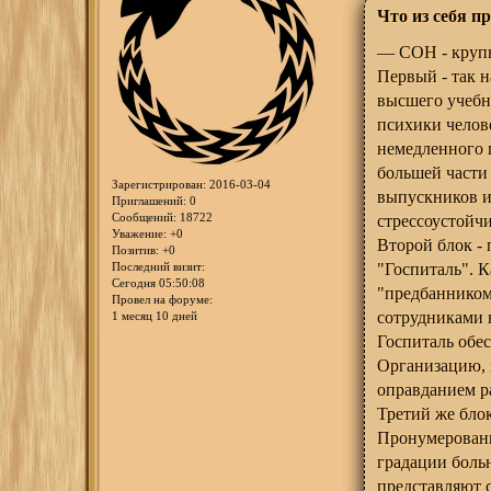
Что из себя п
— СОН - крупн
Первый - так 
высшего учебн
психики челове
немедленного 
большей части
Зарегистрирован
: 2016-03-04
выпускников и
Приглашений:
0
Сообщений:
18722
стрессоустойч
Уважение:
+0
Второй блок -
Позитив:
+0
"Госпиталь". К
Последний визит:
Сегодня 05:50:08
"предбанником
Провел на форуме:
сотрудниками 
1 месяц 10 дней
Госпиталь обе
Организацию, 
оправданием р
Третий же бло
Пронумерованн
градации боль
представляют 