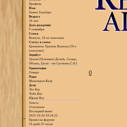
Профиль:
Имя
Хаято Гокудера
Возраст
16 лет
Дата рождения
9 сентября
Семья
Вонгола, 10-ое поколение
Статус в семье
Хранитель Урагана Вонголы (10-е
поколение)
Атрибут
Ураган (Основное) Дождь, Солнце,
Облака, Гроза - от Системы C.A.I.
Ориентация
0
Гетеро
Пара
Минамирин Каэр
Дети
Лео Коу
Чиби Коу
Юрине Коу
Анкета
Отношения
Последний визит:
2025-10-24 19:34:22
Провел на форуме:
10 дней 19 часов