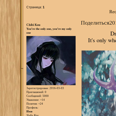
Страница:
1
Req
Поделиться
20
Chibi Kou
You’re the only one, you’re my only
Dr
one
It's only w
Зарегистрирован
: 2016-03-03
Приглашений:
0
Сообщений:
5000
Уважение:
+14
Позитив:
+24
Профиль:
Имя
Чиби Коу