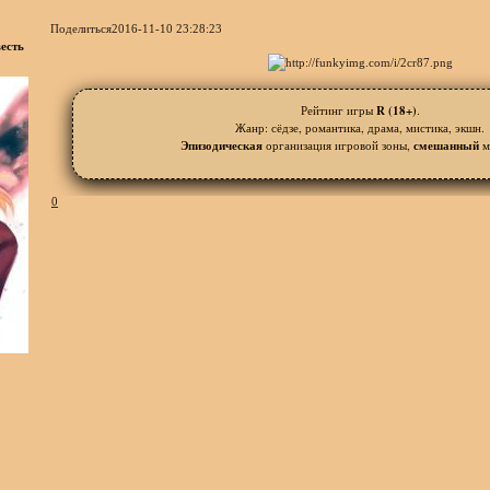
Поделиться
2016-11-10 23:28:23
весть
Рейтинг игры
R (18+)
.
Жанр: сёдзе, романтика, драма, мистика, экшн.
Эпизодическая
организация игровой зоны,
смешанный
м
0