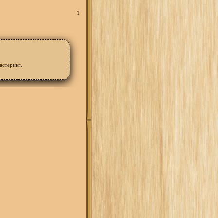
1
астеринг.