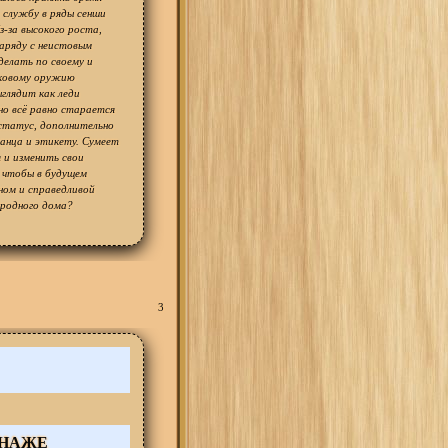
 службу в ряды сенши
з-за высокого роста,
аряду с неистовым
делать по своему и
вковому оружию
ыглядит как леди
но всё равно старается
статус, дополнительно
танца и этикету. Сумеет
 и изменить свои
 чтобы в будущем
ом и справедливой
 родного дома?
3
ОНАЖЕ