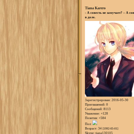
Tiana Karero
- А совесть не замучает? – А со
в доле.
Зарегистрирован
: 2016-05-30
Приглашений:
0
Сообщений:
8113
Уважение:
+128
Позитив:
+584
Пол:
Возраст:
34
[1992-05-01]
Skype:
tiana130105