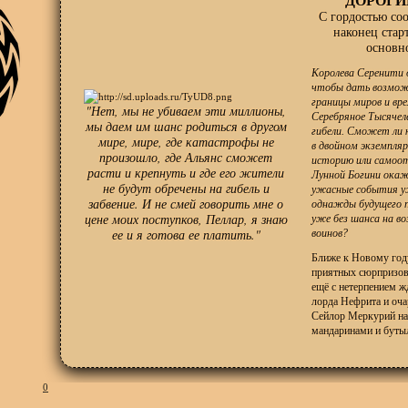
С гордостью соо
наконец стар
основн
Королева Серенити 
чтобы дать возможн
границы миров и вре
"Нет, мы не убиваем эти миллионы,
Серебряное Тысячел
мы даем им шанс родиться в другом
гибели. Сможет ли 
мире, мире, где катастрофы не
в двойном экземпляр
произошло, где Альянс сможет
историю или самоо
расти и крепнуть и где его жители
Лунной Богини окаж
не будут обречены на гибель и
ужасные события у
забвение. И не смей говорить мне о
однажды будущего п
цене моих поступков, Пеллар, я знаю
уже без шанса на в
ее и я готова ее платить."
воинов?
Ближе к Новому год
приятных сюрпризов.
ещё с нетерпением ж
лорда Нефрита и оч
Сейлор Меркурий на
мандаринами и буты
0