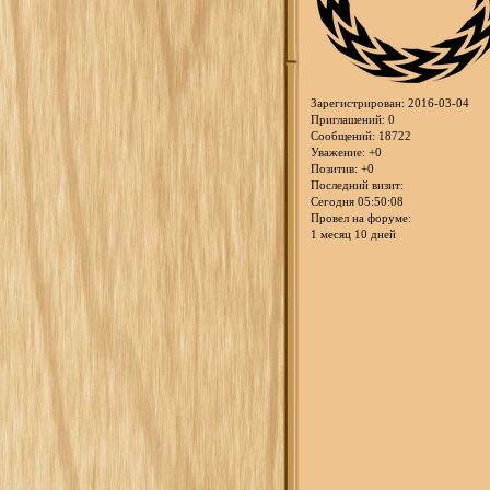
Зарегистрирован
: 2016-03-04
Приглашений:
0
Сообщений:
18722
Уважение:
+0
Позитив:
+0
Последний визит:
Сегодня 05:50:08
Провел на форуме:
1 месяц 10 дней