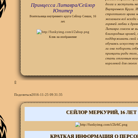
Принцесса Литавра/Сейлор
долга и заступить на
Юпитер
Внутреннего Круга. И
строптивого нрава н
Воительница внутреннего круга Сейлор Сенши, 16
желанием всё всегда 
лет.
горячей любви к дре
Литавра совсем не в
благородных кровей, 
Клик на изображение
поддерживать свой 
обучаясь искусству 
ли она побороть себя
принципы ради того,
стать отличным воин
королевой для своего
0
Поделиться
2016-11-25 09:31:35
СЕЙЛОР МЕРКУРИЙ, 16 ЛЕТ
КРАТКАЯ ИНФОРМАЦИЯ О ПЕРС