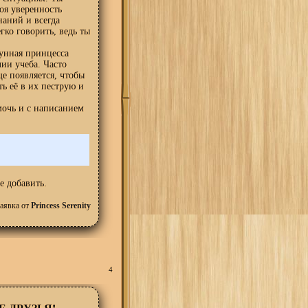
оя уверенность
наний и всегда
гко говорить, ведь ты
унная принцесса
лии учеба. Часто
е появляется, чтобы
ь её в их пеструю и
очь и с написанием
е добавить.
аявка от
Princess Serenity
4
Е ДРУЗЬЯ!