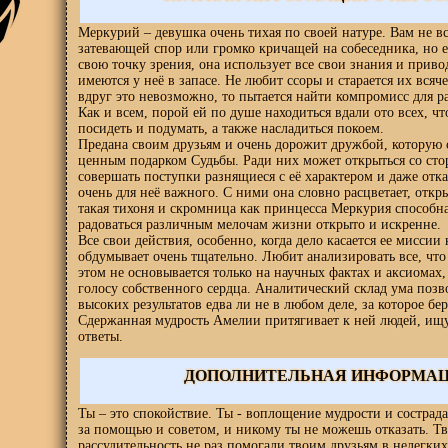
Меркурий – девушка очень тихая по своей натуре. Вам не вс
затевающей спор или громко кричащей на собеседника, но е
свою точку зрения, она использует все свои знания и приво
имеются у неё в запасе. Не любит ссоры и старается их всяче
вдруг это невозможно, то пытается найти компромисс для р
Как и всем, порой ей по душе находиться вдали ото всех, ч
посидеть и подумать, а также насладиться покоем.
Предана своим друзьям и очень дорожит дружбой, которую 
ценным подарком Судьбы. Ради них может открыться со сто
совершать поступки разнящиеся с её характером и даже отказ
очень для неё важного. С ними она словно расцветает, откр
такая тихоня и скромница как принцесса Меркурия способна
радоваться различным мелочам жизни открыто и искренне.
Все свои действия, особенно, когда дело касается ее миссии
обдумывает очень тщательно. Любит анализировать все, что
этом не основывается только на научных фактах и аксиомах,
голосу собственного сердца. Аналитический склад ума позв
высоких результатов едва ли не в любом деле, за которое бе
Сдержанная мудрость Амелии притягивает к ней людей, ищ
ответы.
ДОПОЛНИТЕЛЬНАЯ ИНФОРМА
Ты – это спокойствие. Ты - воплощение мудрости и сострада
за помощью и советом, и никому ты не можешь отказать. Т
рассудительность не раз помогали твоим друзьям в нелегких