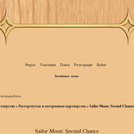
Форум
Участники
Поиск
Регистрация
Войти
Активные темы
гистрируйтесь
.
тнерство
»
Расторгнутые и потерянные партнерства
»
Sailor Moon: Second Chanc
Sailor Moon: Second Chance