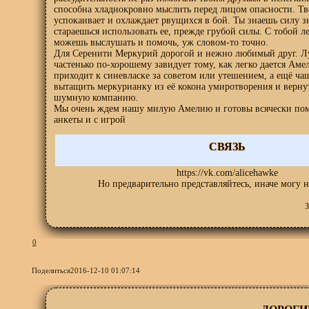
способна хладнокровно мыслить перед лицом опасности. Тв
успокаивает и охлаждает рвущихся в бой. Ты знаешь силу з
стараешься использовать ее, прежде грубой силы. С тобой ле
можешь выслушать и помочь, уж словом-то точно.
Для Серенити Меркурий дорогой и нежно любимый друг. Л
частенько по-хорошему завидует тому, как легко дается Аме
приходит к синевласке за советом или утешением, а ещё чащ
вытащить меркурианку из её кокона умиротворения и вернут
шумную компанию.
Мы очень ждем нашу милую Амелию и готовы всячески пом
анкеты и с игрой
СВЯЗЬ
https://vk.com/alicehawke
Но предварительно представляйтесь, иначе могу н
З
0
Поделиться
2016-12-10 01:07:14
ДОРОГИ