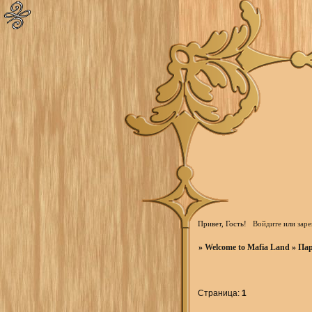
Привет, Гость!
Войдите
или
заре
»
Welcome to Mafia Land
»
Пар
Страница:
1