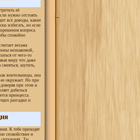
третить её
сли нужно отстоять
дит все доводы, какие
ски избегать, но если
азрешения вопроса.
тобы спокойно
считает весьма
роны незнакомой,
аться от чего-то
ывая миру что даже
 смеяться, шутить,
 как воительницы, она
 ее окружает. Но при
 доверяя при этом и
оляет добиться
рется принцесса.
ущих разгадки и
ЦИЯ
ния. К тебе приходят
вои спокойствие и
 ситуациях. Ты