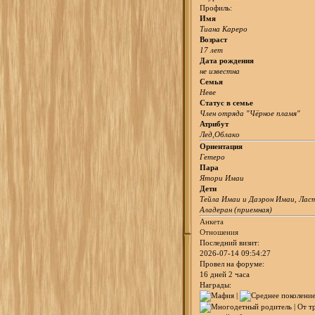
Профиль:
Имя
Тиана Кареро
Возраст
17 лет
Дата рождения
не известна
Семья
Неве
Статус в семье
Член отряда "Чёрное пламя"
Атрибут
Лед,Облако
Ориентация
Гетеро
Пара
Ятори Имаи
Дети
Тейла Имаи и Даэрон Имаи, Лас
Аладеран (приемная)
Анкета
Отношения
Последний визит:
2026-07-14 09:54:27
Провел на форуме:
16 дней 2 часа
Награды: