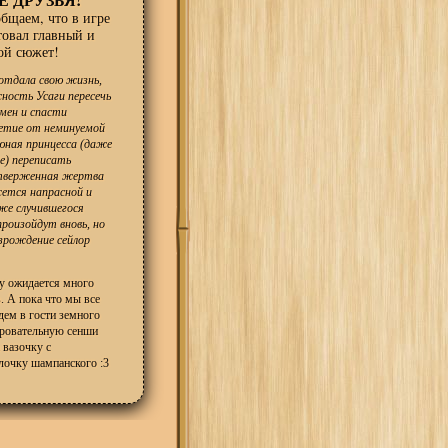
бщаем, что в игре
товал главный и
ой сюжет!
отдала свою жизнь,
ость Усаги пересечь
мен и спасти
етие от неминуемой
юная принцесса (даже
е) переписать
тверженная жертва
ется напрасной и
же случившегося
роизойдут вновь, но
озрождение сейлор
у ожидается много
 А пока что мы все
дем в гости земного
аровательную сенши
 вазочку с
лочку шампанского :3