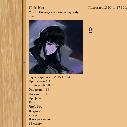
Chibi Kou
Поделиться
2016-11-17 00:2
You’re the only one, you’re my only
one
0
Зарегистрирован
: 2016-03-03
Приглашений:
0
Сообщений:
5000
Уважение:
+14
Позитив:
+24
Профиль:
Имя
Чиби Коу
Возраст
15 лет
Дата рождения
13 января