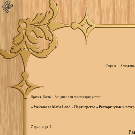
Форум
Участник
Привет, Гость!
Войдите
или
зарегистрируйтесь
.
»
Welcome to Mafia Land
»
Партнерство
»
Расторгнутые и поте
Страница:
1
Pa