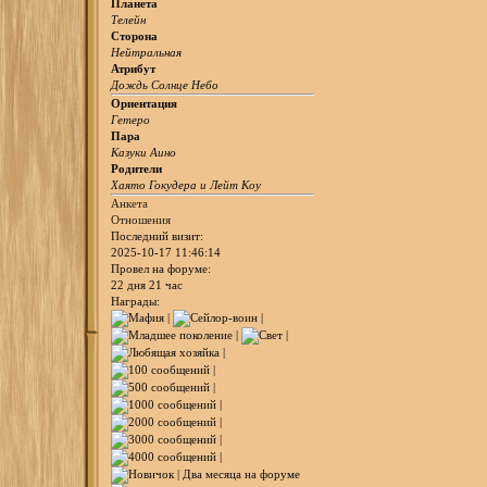
Планета
Телейн
Сторона
Нейтральная
Атрибут
Дождь Солнце Небо
Ориентация
Гетеро
Пара
Казуки Аино
Родители
Хаято Гокудера и Лейт Коу
Анкета
Отношения
Последний визит:
2025-10-17 11:46:14
Провел на форуме:
22 дня 21 час
Награды: