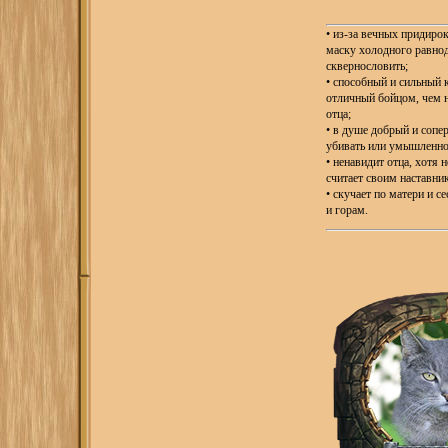
• из-за вечных придирок
маску холодного равнод
сквернословить;
• способный и сильный 
отличный бойцом, чем 
отца;
• в душе добрый и сопе
убивать или умышленно
• ненавидит отца, хотя н
считает своим наставни
• скучает по матери и с
и горам.