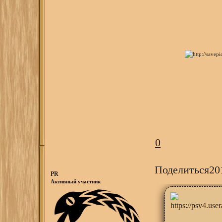
0
Поделиться
20
PR
Активный участник