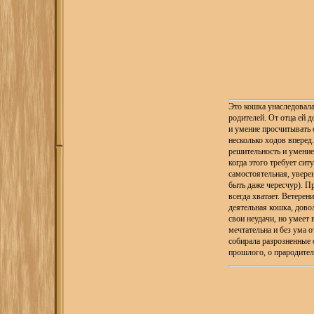
Это кошка унаследовал
родителей. От отца ей д
и умение просчитывать 
несколько ходов вперед
решительность и умение
когда этого требует сит
самостоятельная, увере
быть даже чересчур). Пр
всегда хватает. Ветерен
деятельная кошка, дово
свои неудачи, но умеет 
мечтательна и без ума 
собирала разрозненные 
прошлого, о прародител