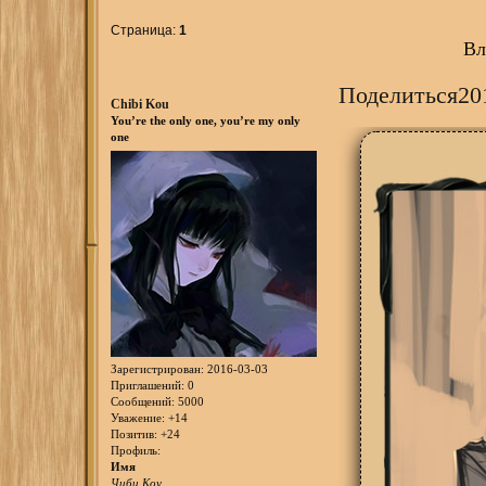
Страница:
1
Вл
Поделиться
20
Chibi Kou
You’re the only one, you’re my only
one
Зарегистрирован
: 2016-03-03
Приглашений:
0
Сообщений:
5000
Уважение:
+14
Позитив:
+24
Профиль:
Имя
Чиби Коу