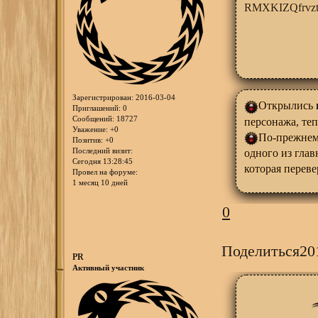
Зарегистрирован
: 2016-03-04
Открылись
Приглашений:
0
Сообщений:
18727
персонажа, теп
Уважение:
+0
По-прежне
Позитив:
+0
Последний визит:
одного из глав
Сегодня 13:28:45
которая переве
Провел на форуме:
1 месяц 10 дней
0
Поделиться
20
PR
Активный участник