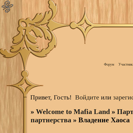
Форум
Участник
Привет, Гость!
Войдите
или
зареги
»
Welcome to Mafia Land
»
Парт
партнерства
»
Владение Хаоса