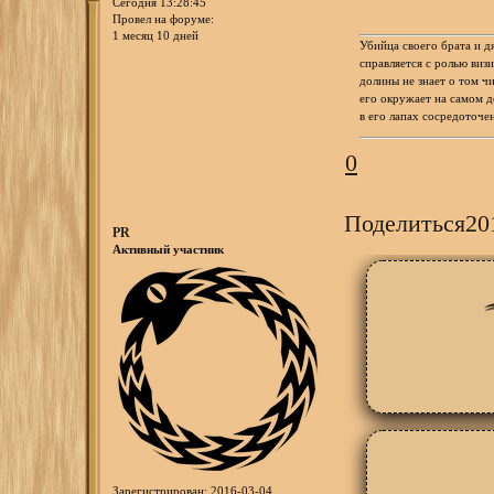
Сегодня 13:28:45
Провел на форуме:
1 месяц 10 дней
Убийца своего брата и д
справляется с ролью виз
долины не знает о том ч
его окружает на самом д
в его лапах сосредоточен
0
Поделиться
20
PR
Активный участник
Зарегистрирован
: 2016-03-04