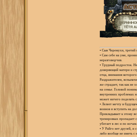
• Сын Черемухи, третий 
• Сам себе на уме, прони
неразговорчив.
• Трудный подросток. Не
доверяющий матери и ст
отца, внимания которого 
Раздражителен, вспыльчив
же страдает, так как не 
на семье. Головой понима
внутренних проблемах ни
может ничего поделать с
• Лелеет мечту в будуще
воинов и вступить на до
Прикладывает к этому вс
тренировках пропадает с
убегает в лес и по ночам
• У Райго нет друзей, и
либо вообще не иметь с 