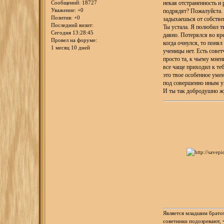
некая отстраненность и
Сообщений:
18727
Уважение:
+0
подрядят? Пожалуйста. 
Позитив:
+0
задыхаешься от собстве
Последний визит:
Ты устала. Я полюбил т
Сегодня 13:28:45
давно. Потерялся во вр
Провел на форуме:
когда очнулся, то поня
1 месяц 10 дней
ученицы нет. Есть совет
просто та, к чьему мне
все чаще приходил к те
это твое особенное уме
под совершенно иным уг
И ты так добродушно ж
Является младшим брато
советники подозревают, 