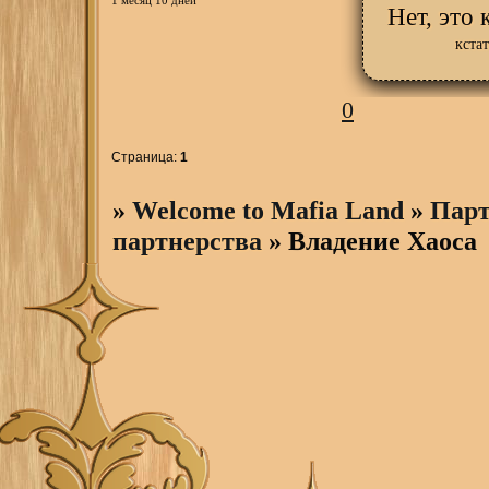
1 месяц 10 дней
Нет, это 
кста
0
Страница:
1
»
Welcome to Mafia Land
»
Парт
партнерства
»
Владение Хаоса