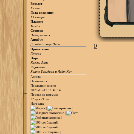
Возраст
15 лет
Дата рождения
13 января
Планета
Телейн
Сторона
Нейтральная
Атрибут
0
Дождь Солнце Небо
Ориентация
Гетеро
Пара
Казуки Аино
Родители
Хаято Гокудера и Лейт Коу
Анкета
Отношения
Последний визит:
2025-10-17 11:46:14
Провел на форуме:
22 дня 21 час
Награды: