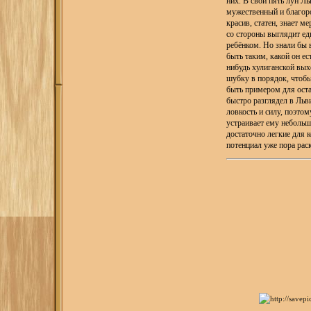
них. В свои пять лун Л
мужественный и благор
красив, статен, знает м
со стороны выглядит ед
ребёнком. Но знали бы 
быть таким, какой он ес
нибудь хулиганской вых
шубку в порядок, чтобы
быть примером для оста
быстро разглядел в Льв
ловкость и силу, поэтом
устраивает ему небольш
достаточно легкие для к
потенциал уже пора рас