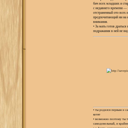
бич всех младших и стар
с недавнего времени —
отстраненный ото всех 
предпочитающий ни на к
внимания.
• За мать готов драться
подражания в ней не вид
• ты родился первым и с
котят
• возможно поэтому ты т
самодовольный, и крайн