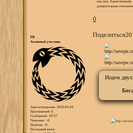
над ним. Единственный, с
доверительные отношени
0
Поделиться
20
PR
Активный участник
Ищем двух
Бес
Зарегистрирован
: 2016-03-04
Приглашений:
0
Сообщений:
18727
Уважение:
+0
Позитив:
+0
Последний визит: