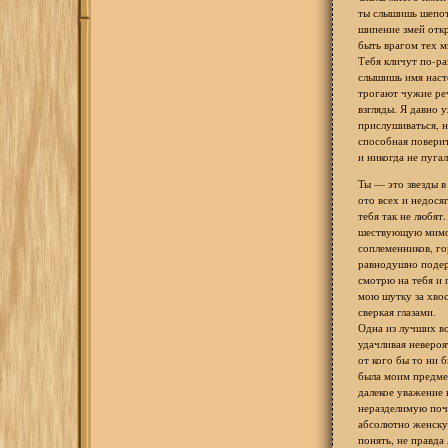
ты слышишь шепотк
шипение змей откр
быть врагом тех м
Тебя кличут по-ра
слышишь имя насто
трогают чужие реч
взгляды. Я давно 
прислушиваться, н
способная поверить
и никогда не пугал
Ты — это звезды в 
ото всех и недося
тебя так не любят
шествующую мимо
соплеменников, г
равнодушно поде
смотрю на тебя и 
мою шутку за хвос
сверкая глазами.
Одна из лучших в
удачливая невероя
от кого бы то ни 
была моим предме
далекое уважение 
неразделимую поч
абсолютно женску
понять, не правда