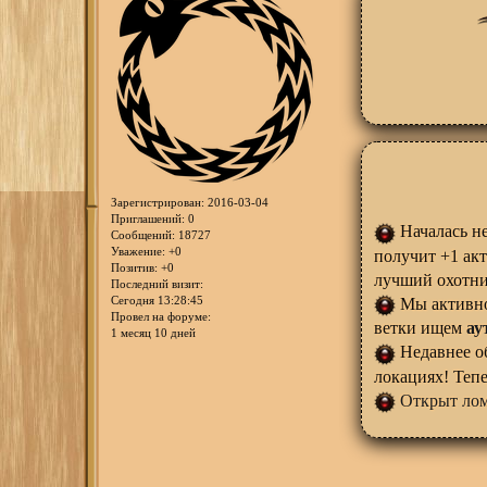
Зарегистрирован
: 2016-03-04
Приглашений:
0
Началась н
Сообщений:
18727
Уважение:
+0
получит +1 ак
Позитив:
+0
лучший охотни
Последний визит:
Сегодня 13:28:45
Мы активно
Провел на форуме:
ветки ищем
ау
1 месяц 10 дней
Недавнее об
локациях! Теп
Открыт лом