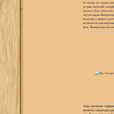
но теперь это трудно док
лучших воителей, хитры
жесток в бою, неплохой 
чистую кровь Императора
поступки и является дос
несмотря на разговорчи
нрав. Важная персона дл
Занял негласное старшин
является самым рассуд