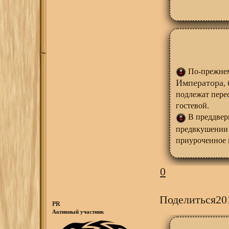
По-прежнем
Императора
,
подлежат перес
гостевой.
В преддвери
предвкушении 
приуроченное
0
Поделиться
20
PR
Активный участник