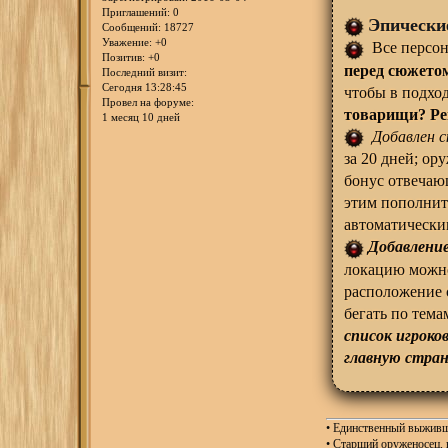
Приглашений:
0
Эпически
Сообщений:
18727
Уважение:
+0
Все персон
Позитив:
+0
перед сюжето
Последний визит:
Сегодня 13:28:45
чтобы в подхо
Провел на форуме:
товарищи? Ре
1 месяц 10 дней
Добавлен с
за 20 дней; ору
бонус отвечающ
этим пополнит
автоматически
Добавление
локацию можно 
расположение 
бегать по тема
список игроко
главную стран
• Единственный выжив
• Старший оруженосец,