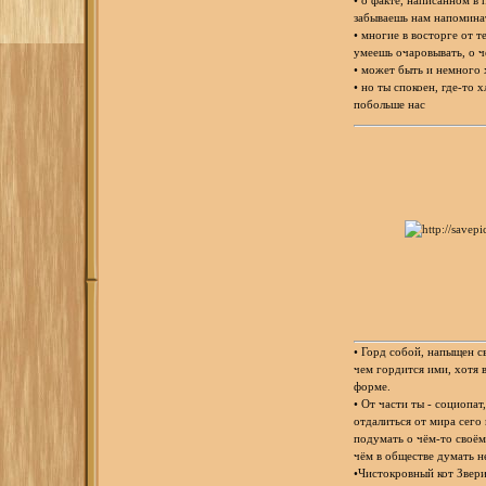
• о факте, написанном в 
забываешь нам напомина
• многие в восторге от т
умеешь очаровывать, о ч
• может быть и немного 
• но ты спокоен, где-то 
побольше нас
• Горд собой, напыщен с
чем гордится ими, хотя 
форме.
• От части ты - социопат
отдалиться от мира сего
подумать о чём-то своём
чём в обществе думать 
•Чистокровный кот Звери